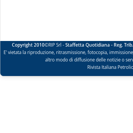
Copyright 2010
©RIP Srl -
Staffetta Quotidiana - Reg. Tri
E' vietata la riproduzione, ritrasmissione, fotocopia, immissione 
altro modo di diffusione delle notizie o ser
Rivista Italiana Petrol