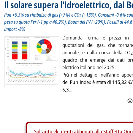
Il solare supera l'idroelettrico, dai 
Pun +6,3% su rimbalzo di gas (+7%) e CO
(+13%). Consumi -0,6% con 
2
pesa su quota Fer (-1 pp a 40,2%). Boom del FV (+23%). Fossili al 44,6
Import -8%
Domanda ferma e prezzi in ria
quotazioni del gas, che tornan
annuale, e dalla corsa della CO
2
quadro che emerge dai dati pre
elettrico italiano nel 2025.
Più nel dettaglio, nell'anno app
del
Pun
Index è stata di
115,32 
6,3...
Soltanto gli
utenti abbonati alla Staffetta Quo