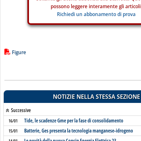
possono leggere interamente gli articoli
Richiedi un abbonamento di prova
Lista allegati PDF alla notizia
Figure
NOTIZIE NELLA STESSA SEZIONE
Successive
Tide, le scadenze Gme per la fase di consolidamento
16/01
Batterie, Ges presenta la tecnologia manganese-idrogeno
15/01
Le novità della nuova Consip Energia Elettrica 23
14/01