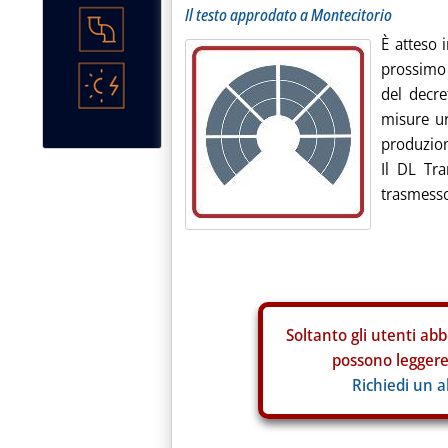
Il testo approdato a Montecitorio
È atteso 
prossimo 
del decr
misure ur
produzion
Il DL Tra
trasmesso
Soltanto gli
utenti abb
possono leggere 
Richiedi un 