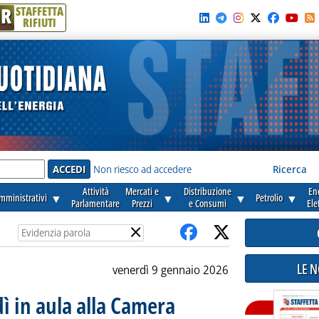
R
STAFFETTA
RIFIUTI
e'
Non riesco ad accedere
Ricerca
Attività
Mercati e
Distribuzione
En
amministrativi
▼
▼
▼
Petrolio
▼
Parlamentare
Prezzi
e Consumi
Ele
×
LE 
venerdì 9 gennaio 2026
ì in aula alla Camera