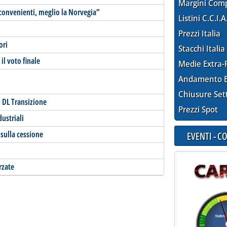
Margini Com
 convenienti, meglio la Norvegia”
Listini C.C.I.A
Prezzi Italia
ori
Stacchi Italia
il voto finale
Medie Extra-
Andamento E
Chiusure Set
l DL Transizione
Prezzi Spot
ustriali
 sulla cessione
EVENTI - 
rzate