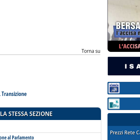
ia
L’ACCIS
Torna su
Sezione:
L Transizione
Sezione: quotaz
LA STESSA SEZIONE
STAFFETTA PRE
Prezzi Rete 
zione al Parlamento