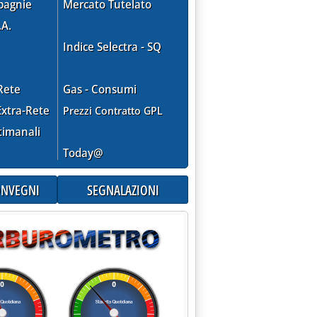
pagnie
Mercato Tutelato
.A.
Indice Selectra - SQ
Rete
Gas - Consumi
xtra-Rete
Prezzi Contratto GPL
timanali
Today@
CONVEGNI
SEGNALAZIONI