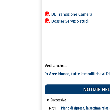
Lista allegati PDF alla notiz
DL Transizione Camera
Dossier Servizio studi
Vedi anche...
Lista notizie correlate
Aree idonee, tutte le modifiche al D
NOTIZIE NEL
Successive
Piano di ripresa, la settima rela
14/01