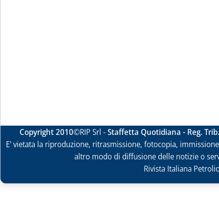
Copyright 2010
©RIP Srl -
Staffetta Quotidiana - Reg. Tri
E' vietata la riproduzione, ritrasmissione, fotocopia, immissione 
altro modo di diffusione delle notizie o ser
Rivista Italiana Petrol