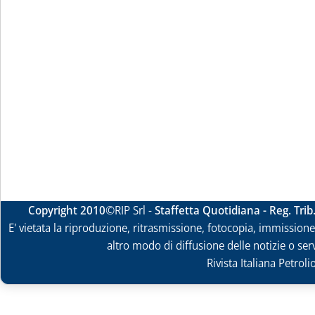
Copyright 2010
©RIP Srl -
Staffetta Quotidiana - Reg. Tri
E' vietata la riproduzione, ritrasmissione, fotocopia, immissione 
altro modo di diffusione delle notizie o ser
Rivista Italiana Petrol