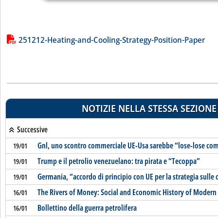
Lista allegati PDF alla notizia
251212-Heating-and-Cooling-Strategy-Position-Paper
NOTIZIE NELLA STESSA SEZIONE
Successive
Gnl, uno scontro commerciale UE-Usa sarebbe “lose-lose co
19/01
Trump e il petrolio venezuelano: tra pirata e “Tecoppa”
19/01
Germania, “accordo di principio con UE per la strategia sulle 
19/01
The Rivers of Money: Social and Economic History of Modern 
16/01
Bollettino della guerra petrolifera
16/01