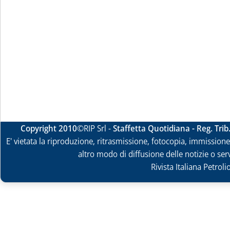
Copyright 2010
©RIP Srl -
Staffetta Quotidiana - Reg. Tri
E' vietata la riproduzione, ritrasmissione, fotocopia, immissione 
altro modo di diffusione delle notizie o ser
Rivista Italiana Petrol