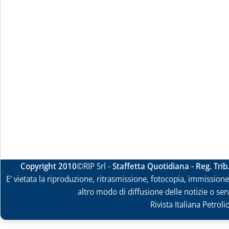
Copyright 2010
©RIP Srl -
Staffetta Quotidiana - Reg. Tri
E' vietata la riproduzione, ritrasmissione, fotocopia, immissione 
altro modo di diffusione delle notizie o ser
Rivista Italiana Petrol