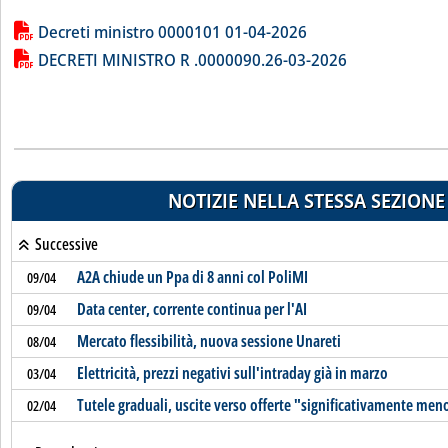
Lista allegati PDF alla notizia
Decreti ministro 0000101 01-04-2026
DECRETI MINISTRO R .0000090.26-03-2026
NOTIZIE NELLA STESSA SEZIONE
Successive
A2A chiude un Ppa di 8 anni col PoliMI
09/04
Data center, corrente continua per l'AI
09/04
Mercato flessibilità, nuova sessione Unareti
08/04
Elettricità, prezzi negativi sull'intraday già in marzo
03/04
Tutele graduali, uscite verso offerte "significativamente men
02/04