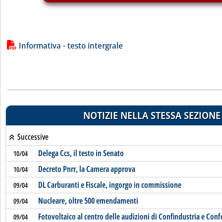
Lista allegati PDF alla notizia
Informativa - testo intergrale
NOTIZIE NELLA STESSA SEZIONE
Successive
Delega Ccs, il testo in Senato
10/04
Decreto Pnrr, la Camera approva
10/04
DL Carburanti e Fiscale, ingorgo in commissione
09/04
Nucleare, oltre 500 emendamenti
09/04
Fotovoltaico al centro delle audizioni di Confindustria e Co
09/04