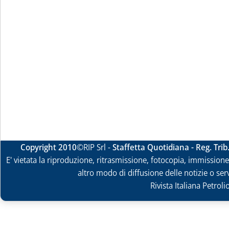
Copyright 2010
©RIP Srl -
Staffetta Quotidiana - Reg. Tri
E' vietata la riproduzione, ritrasmissione, fotocopia, immissione 
altro modo di diffusione delle notizie o ser
Rivista Italiana Petrol