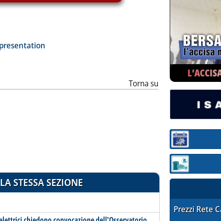
ia
-presentation
L’ACCIS
Torna su
Sezione:
Sezione: quotaz
LA STESSA SEZIONE
STAFFETTA PRE
Prezzi Rete 
i elettrici chiedono convocazione dell'Osservatorio