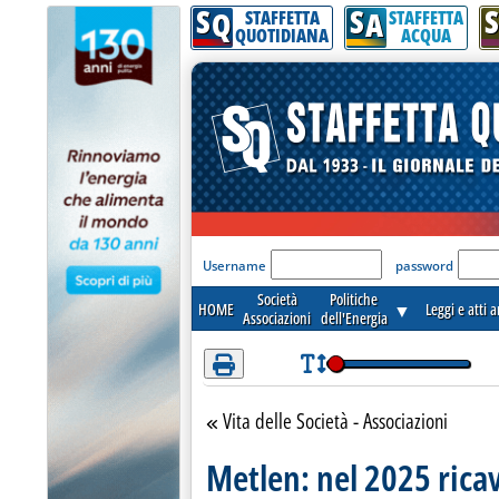
S
S
S
Attenzione! Esegui l'accesso per lèggere interamente la notizia.
Q
A
STAFFETTA
STAFFETTA
QUOTIDIANA
ACQUA
'Modulo Login per acceder
Username
password
Società
Politiche
HOME
▼
Leggi e atti 
Associazioni
dell'Energia
Vita delle Società - Associazioni
Torna alla sezione
Metlen: nel 2025 ricav