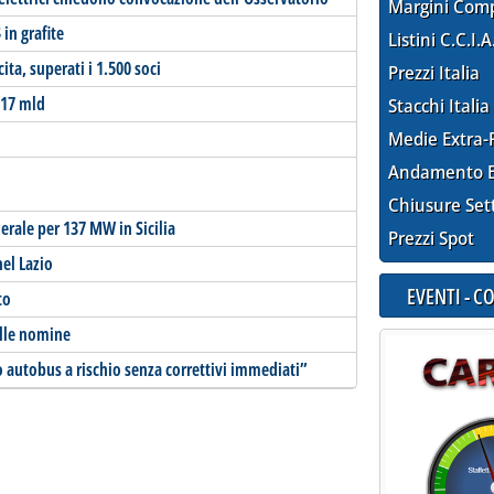
Margini Com
 in grafite
Listini C.C.I.A
cita, superati i 1.500 soci
Prezzi Italia
 17 mld
Stacchi Italia
Medie Extra-
Andamento E
Chiusure Set
erale per 137 MW in Sicilia
Prezzi Spot
el Lazio
EVENTI - 
to
ulle nomine
to autobus a rischio senza correttivi immediati”