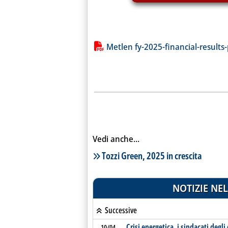
Lista allegati PDF alla notiz
Metlen fy-2025-financial-results
Vedi anche...
Lista notizie correlate
Tozzi Green, 2025 in crescita
NOTIZIE NEL
Successive
Crisi energetica, i sindacati degl
10/04