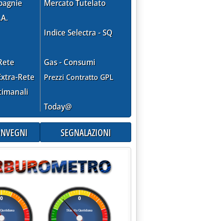
pagnie
Mercato Tutelato
.A.
Indice Selectra - SQ
Rete
Gas - Consumi
xtra-Rete
Prezzi Contratto GPL
timanali
Today@
CONVEGNI
SEGNALAZIONI