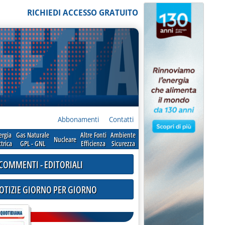
RICHIEDI ACCESSO GRATUITO
Abbonamenti
Contatti
ergia
Gas Naturale
Altre Fonti
Ambiente
Nucleare
ttrica
GPL - GNL
Efficienza
Sicurezza
COMMENTI - EDITORIALI
NOTIZIE GIORNO PER GIORNO