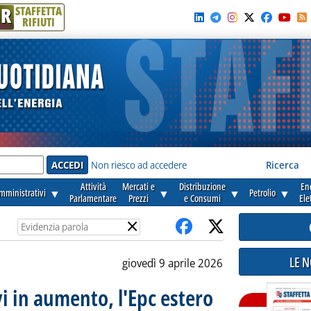
R
STAFFETTA
RIFIUTI
e'
Non riesco ad accedere
Ricerca
Attività
Mercati e
Distribuzione
En
amministrativi
▼
▼
▼
Petrolio
▼
Parlamentare
Prezzi
e Consumi
Ele
×
LE 
giovedì 9 aprile 2026
i in aumento, l'Epc estero