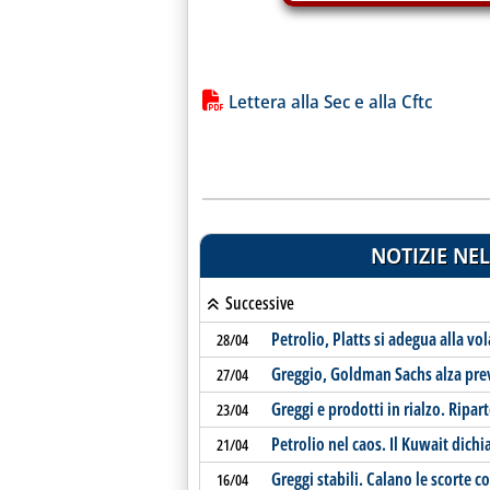
Lista allegati PDF alla notiz
Lettera alla Sec e alla Cftc
NOTIZIE NEL
Successive
Petrolio, Platts si adegua alla vo
28/04
Greggio, Goldman Sachs alza pre
27/04
Greggi e prodotti in rialzo. Ripar
23/04
Petrolio nel caos. Il Kuwait dichi
21/04
Greggi stabili. Calano le scorte 
16/04