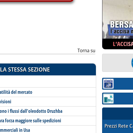
ia
L’ACCIS
Torna su
LA STESSA SEZIONE
Sezione:
latilità del mercato
Sezione: quotaz
visioni
tono i flussi dall’oleodotto Druzhba
ara forza maggiore sulle spedizioni
STAFFETTA PRE
Prezzi Rete 
commerciali in Usa