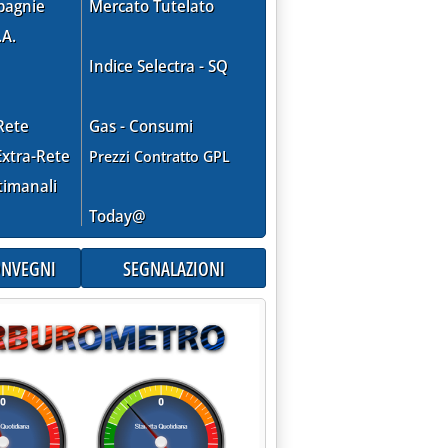
pagnie
Mercato Tutelato
.A.
Indice Selectra - SQ
Rete
Gas - Consumi
xtra-Rete
Prezzi Contratto GPL
timanali
Today@
CONVEGNI
SEGNALAZIONI