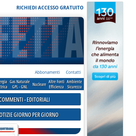
RICHIEDI ACCESSO GRATUITO
Abbonamenti
Contatti
ergia
Gas Naturale
Altre Fonti
Ambiente
Nucleare
ttrica
GPL - GNL
Efficienza
Sicurezza
COMMENTI - EDITORIALI
NOTIZIE GIORNO PER GIORNO