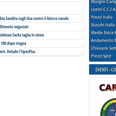
Margini Com
Listini C.C.I.A
Prezzi Italia
abia Saudita sugli Usa contro il blocco navale
Stacchi Italia
llimento negoziati
Medie Extra-
Goldman Sachs taglia le stime
Andamento E
a 100 dopo tregua
Chiusure Set
Brent. Delude l’OpecPlus
Prezzi Spot
EVENTI - 