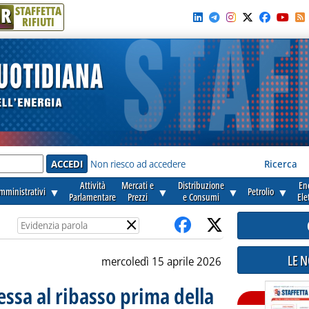
R
STAFFETTA
RIFIUTI
e'
Non riesco ad accedere
Ricerca
Attività
Mercati e
Distribuzione
En
amministrativi
▼
▼
▼
Petrolio
▼
Parlamentare
Prezzi
e Consumi
Ele
×
LE 
mercoledì 15 aprile 2026
ssa al ribasso prima della