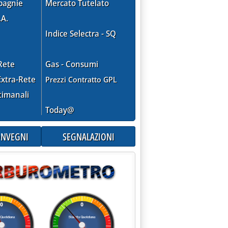
pagnie
Mercato Tutelato
.A.
Indice Selectra - SQ
Rete
Gas - Consumi
xtra-Rete
Prezzi Contratto GPL
timanali
Today@
CONVEGNI
SEGNALAZIONI