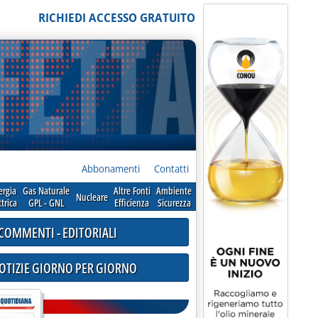
RICHIEDI ACCESSO GRATUITO
Abbonamenti
Contatti
ergia
Gas Naturale
Altre Fonti
Ambiente
Nucleare
ttrica
GPL - GNL
Efficienza
Sicurezza
COMMENTI - EDITORIALI
NOTIZIE GIORNO PER GIORNO