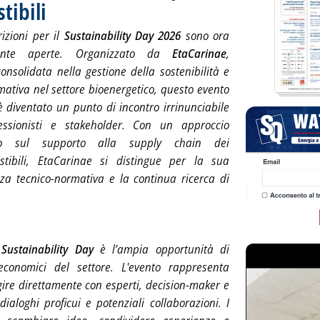
tibili
rizioni per il
Sustainability Day 2026
sono ora
lmente aperte. Organizzato da
EtaCarinae
,
onsolidata nella gestione della sostenibilità e
mativa nel settore bioenergetico, questo evento
 diventato un punto di incontro irrinunciabile
essionisti e stakeholder. Con un approccio
ato sul supporto alla supply chain dei
stibili, EtaCarinae si distingue per la sua
a tecnico-normativa e la continua ricerca di
l
Sustainability Day
è l’ampia opportunità di
economici del settore. L'evento rappresenta
ire direttamente con esperti, decision-maker e
aloghi proficui e potenziali collaborazioni. I