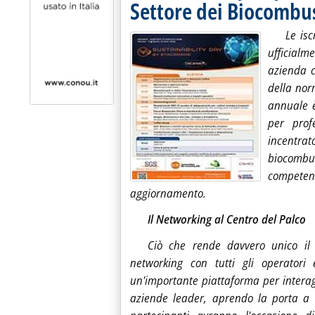
Settore dei Biocombus
Le isc
ufficia
azienda c
della nor
annuale è
per prof
incentr
biocombu
competenz
aggiornamento.
Il Networking al Centro del Palco
Ciò che rende davvero unico i
networking con tutti gli operatori 
un'importante piattaforma per interag
aziende leader, aprendo la porta a di