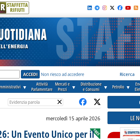
R
STAFFETTA
RIFIUTI
e'
Non riesco ad accedere
Ricerca
Attività
Mercati e
Distribuzione
En
amministrativi
▼
▼
▼
Petrolio
▼
Parlamentare
Prezzi
e Consumi
Ele
×
LE 
mercoledì 15 aprile 2026
26: Un Evento Unico per il