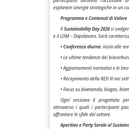
partecipanti avranno l'occasione d
esplorare sinergie strategiche in un c
Programma e Contenuti di Valore
Il
Sustainability Day 2026
si svolger
e il LOM – Dopolavoro. Sarà caratteriz
• Conferenza diurna
: inizio alle o
•
Le ultime tendenze dei biocarburan
•
Aggiornamenti normativi e le loro
•
Recepimento della RED III nei sett
•
Focus su bioetanolo, biogas, biom
Ogni sessione è progettata per 
attraverso i quali i partecipanti p
affrontare le sfide del settore.
Aperitivo e Party Serale al Sustain