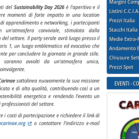
Margini Com
nti del
Sustainability Day 2026
è l'aperitivo e il
Listini C.C.I.A
ere momenti di forte impatto in una location
Prezzi Italia
 di apprendimento e networking, i partecipanti
Stacchi Italia
n un'atmosfera conviviale, stimolata dalla
o del settore. Il party serale avrà luogo presso il
Medie Extra-
raris 1, un luogo emblematico ed evocativo che
Andamento E
ente per concludere la giornata in grande stile.
Chiusure Set
i saranno avvolti da un’atmosfera unica,
Prezzi Spot
oinvolgente.
Carinae
sottolinea nuovamente la sua missione
EVENTI - 
cata e di alta qualità, contribuendo così a un
sostenibilità energetica e rendendo l’evento un
professionisti del settore.
 i costi di partecipazione e richiedere il link di
acarinae.org
o contattare l’indirizzo e-mail