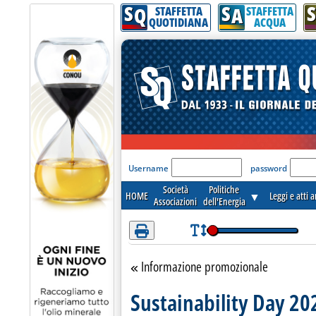
S
S
S
Q
A
STAFFETTA
STAFFETTA
QUOTIDIANA
ACQUA
'Modulo Login per acceder
Username
password
Società
Politiche
HOME
▼
Leggi e atti 
Associazioni
dell'Energia
Informazione promozionale
Torna alla sezione
Sustainability Day 20