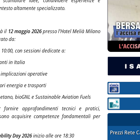
i scambiare idee, condividere esperienze e
ontesto altamente specializzato.
à il
12 maggio 2026
presso l’Hotel Melià Milano
zato da:
L’ACCIS
re 10:00, con sessioni dedicate a:
ti in Italia
 implicazioni operative
ori energia e trasporti
Sezione:
etano, bioGNL e Sustainable Aviation Fuels
Sezione: quotaz
fornire approfondimenti tecnici e pratici,
ossono acquisire competenze fondamentali per
STAFFETTA PRE
Prezzi Rete 
ability Day 2026
inizio alle ore 18:30