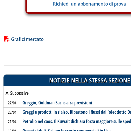
Richiedi un abbonamento di prova
Lista allegati PDF alla notizia
Grafici mercato
NOTIZIE NELLA STESSA SEZIONE
Successive
Greggio, Goldman Sachs alza previsioni
27/04
Greggi e prodotti in rialzo. Ripartono i flussi dall’oleodotto 
23/04
Petrolio nel caos. Il Kuwait dichiara forza maggiore sulle sped
21/04
Greggi stabili. Calano le scorte commerciali in Usa
16/04