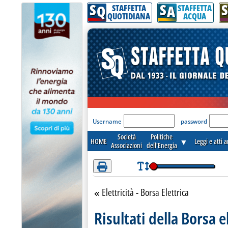
S
S
S
Attenzione! Esegui l'accesso per lèggere interamente la notizia.
Q
A
STAFFETTA
STAFFETTA
QUOTIDIANA
ACQUA
'Modulo Login per acceder
Username
password
Società
Politiche
HOME
▼
Leggi e atti 
Associazioni
dell'Energia
Elettricità - Borsa Elettrica
Torna alla sezione
Risultati della Borsa e