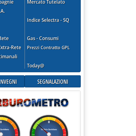
pagnie
Mercato Tutelato
.A.
Indice Selectra - SQ
Rete
Gas - Consumi
xtra-Rete
Prezzi Contratto GPL
timanali
Today@
CONVEGNI
SEGNALAZIONI