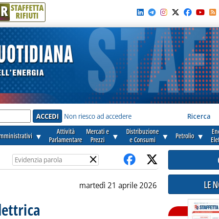
R
STAFFETTA
RIFIUTI
e'
Non riesco ad accedere
Ricerca
Attività
Mercati e
Distribuzione
En
amministrativi
▼
▼
▼
Petrolio
▼
Parlamentare
Prezzi
e Consumi
Ele
×
LE 
martedì 21 aprile 2026
lettrica