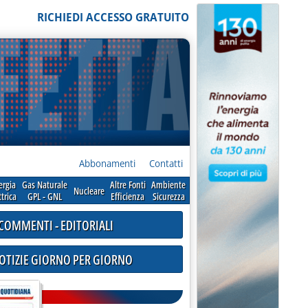
RICHIEDI ACCESSO GRATUITO
Abbonamenti
Contatti
ergia
Gas Naturale
Altre Fonti
Ambiente
Nucleare
ttrica
GPL - GNL
Efficienza
Sicurezza
COMMENTI - EDITORIALI
NOTIZIE GIORNO PER GIORNO