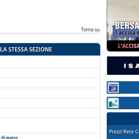
ia
Torna su
L’ACCIS
LA STESSA SEZIONE
Sezione:
Sezione: quotaz
STAFFETTA PRE
Prezzi Rete 
a di marzo