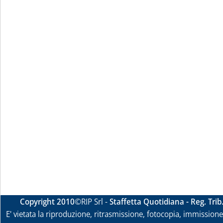
Copyright 2010
©RIP Srl -
Staffetta Quotidiana - Reg. Tri
E' vietata la riproduzione, ritrasmissione, fotocopia, immissione 