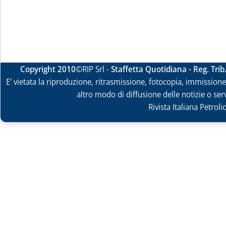
Copyright 2010
©RIP Srl -
Staffetta Quotidiana - Reg. Tri
E' vietata la riproduzione, ritrasmissione, fotocopia, immissione 
altro modo di diffusione delle notizie o ser
Rivista Italiana Petrol