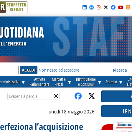
R
STAFFETTA
RIFIUTI
e'
Non riesco ad accedere
Ricerca
Attività
Mercati e
Distribuzione
En
amministrativi
▼
▼
▼
Petrolio
▼
Parlamentare
Prezzi
e Consumi
Ele
×
LE 
lunedì 18 maggio 2026
erfeziona l’acquisizione