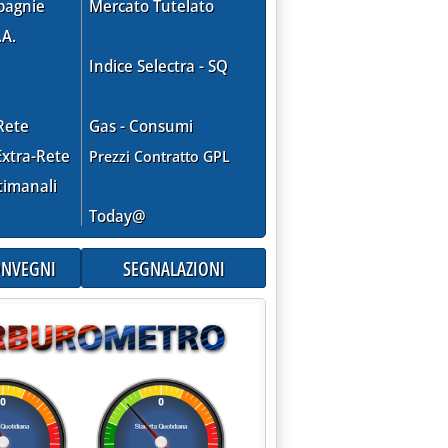
pagnie
Mercato Tutelato
.A.
Indice Selectra - SQ
Rete
Gas - Consumi
xtra-Rete
Prezzi Contratto GPL
timanali
Today@
CONVEGNI
SEGNALAZIONI