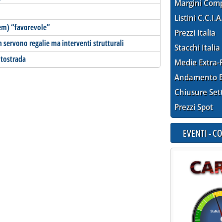
Margini Com
Listini C.C.I.A
em) “favorevole”
Prezzi Italia
n servono regalie ma interventi strutturali
Stacchi Italia
utostrada
Medie Extra-
Andamento E
Chiusure Set
Prezzi Spot
EVENTI - 