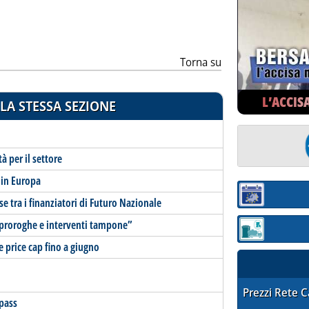
Torna su
L’ACCIS
LA STESSA SEZIONE
à per il settore
e in Europa
Sezione:
 tra i finanziatori di Futuro Nazionale
 proroghe e interventi tampone”
Sezione: quotaz
 price cap fino a giugno
STAFFETTA PRE
Prezzi Rete 
pass