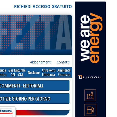
RICHIEDI ACCESSO GRATUITO
Abbonamenti
Contatti
ergia
Gas Naturale
Altre Fonti
Ambiente
Nucleare
ttrica
GPL - GNL
Efficienza
Sicurezza
COMMENTI - EDITORIALI
NOTIZIE GIORNO PER GIORNO