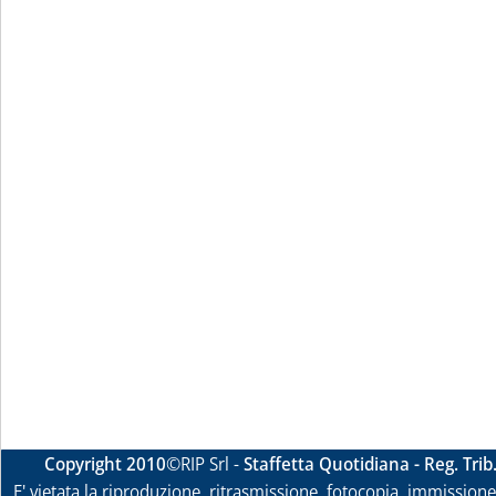
Copyright 2010
©RIP Srl -
Staffetta Quotidiana - Reg. Tri
E' vietata la riproduzione, ritrasmissione, fotocopia, immissione 