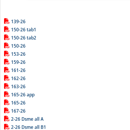
Lista allegati PDF alla notizia
139-26
150-26 tab1
150-26 tab2
150-26
153-26
159-26
161-26
162-26
163-26
165-26 app
165-26
167-26
2-26 Dsme all A
2-26 Dsme all B1