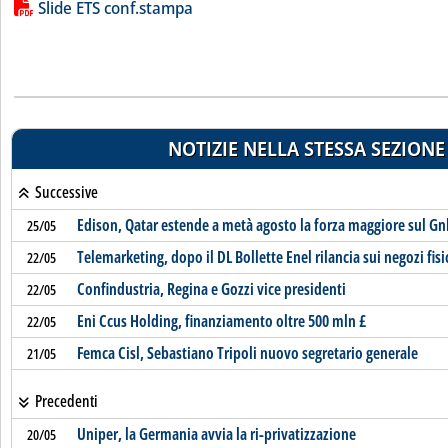
Lista allegati PDF alla notizia
Slide ETS conf.stampa
NOTIZIE NELLA STESSA SEZIONE
Successive
Edison, Qatar estende a metà agosto la forza maggiore sul Gn
25/05
Telemarketing, dopo il DL Bollette Enel rilancia sui negozi fisi
22/05
Confindustria, Regina e Gozzi vice presidenti
22/05
Eni Ccus Holding, finanziamento oltre 500 mln £
22/05
Femca Cisl, Sebastiano Tripoli nuovo segretario generale
21/05
Precedenti
Uniper, la Germania avvia la ri-privatizzazione
20/05