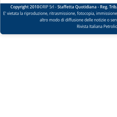
Copyright 2010
©RIP Srl -
Staffetta Quotidiana - Reg. Tri
E' vietata la riproduzione, ritrasmissione, fotocopia, immissione 
altro modo di diffusione delle notizie o ser
Rivista Italiana Petrol