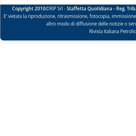
Copyright 2010
©RIP Srl -
Staffetta Quotidiana - Reg. Tri
E' vietata la riproduzione, ritrasmissione, fotocopia, immissione 
altro modo di diffusione delle notizie o ser
Rivista Italiana Petrol