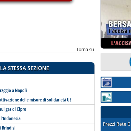
ia
L’ACCIS
Torna su
LA STESSA SEZIONE
Sezione:
eraggio a Napoli
Sezione: quotaz
attivazione delle misure di solidarietà UE
ul gas di Cipro
ll'Indonesia
STAFFETTA PRE
Prezzi Rete 
i Brindisi