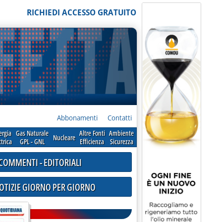
RICHIEDI ACCESSO GRATUITO
Abbonamenti
Contatti
ergia
Gas Naturale
Altre Fonti
Ambiente
Nucleare
ttrica
GPL - GNL
Efficienza
Sicurezza
COMMENTI - EDITORIALI
NOTIZIE GIORNO PER GIORNO