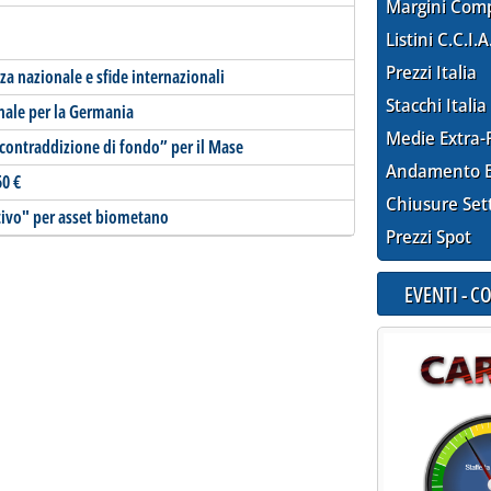
Margini Com
Listini C.C.I.A
Prezzi Italia
za nazionale e sfide internazionali
Stacchi Italia
nale per la Germania
Medie Extra-
contraddizione di fondo” per il Mase
Andamento E
50 €
Chiusure Set
tivo" per asset biometano
Prezzi Spot
EVENTI - 