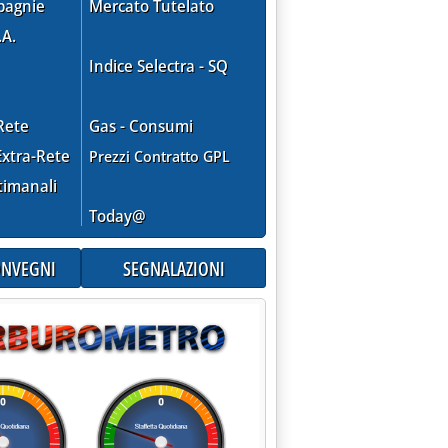
pagnie
Mercato Tutelato
.A.
Indice Selectra - SQ
Rete
Gas - Consumi
xtra-Rete
Prezzi Contratto GPL
timanali
Today@
CONVEGNI
SEGNALAZIONI