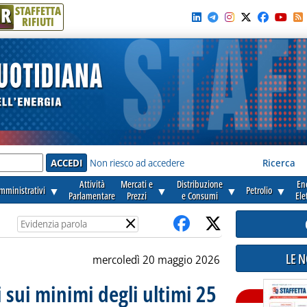
R
STAFFETTA
RIFIUTI
e'
Non riesco ad accedere
Ricerca
Attività
Mercati e
Distribuzione
En
amministrativi
▼
▼
▼
Petrolio
▼
Parlamentare
Prezzi
e Consumi
Ele
×
LE 
mercoledì 20 maggio 2026
 sui minimi degli ultimi 25