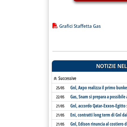
Lista allegati PDF alla notiz
Grafici Staffetta Gas
NOTIZIE NEL
Successive
Gnl, Axpo realizza il primo bunk
25/05
Gas, Snam si prepara a possibile 
22/05
Gnl, accordo Qatar-Exxon-Egitto s
21/05
Eni, contratti long term di Gnl da
21/05
Gnl, Edison rinuncia al costiero d
21/05