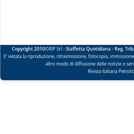
Copyright 2010
©RIP Srl -
Staffetta Quotidiana - Reg. Tri
E' vietata la riproduzione, ritrasmissione, fotocopia, immissione 
altro modo di diffusione delle notizie o ser
Rivista Italiana Petrol