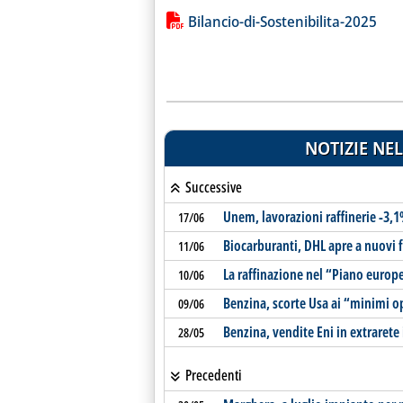
Lista allegati PDF alla notiz
Bilancio-di-Sostenibilita-2025
NOTIZIE NEL
Successive
Unem, lavorazioni raffinerie -3,
17/06
Biocarburanti, DHL apre a nuovi f
11/06
La raffinazione nel “Piano europe
10/06
Benzina, scorte Usa ai “minimi o
09/06
Benzina, vendite Eni in extrarete
28/05
Precedenti