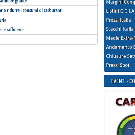
affinare grafite
Margini Com
ario ridurre i consumi di carburanti
Listini C.C.I.A
eria
Prezzi Italia
Stacchi Italia
le raffinerie
Medie Extra-
Andamento E
Chiusure Set
Prezzi Spot
EVENTI - 