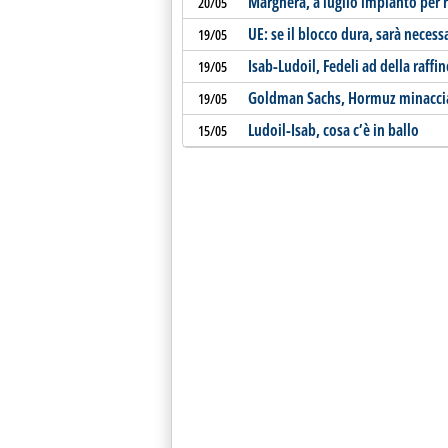
Marghera, a luglio impianto per r
20/05
UE: se il blocco dura, sarà necess
19/05
Isab-Ludoil, Fedeli ad della raffin
19/05
Goldman Sachs, Hormuz minaccia 
19/05
Ludoil-Isab, cosa c’è in ballo
15/05