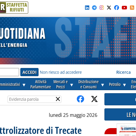
R
STAFFETTA
RIFIUTI
e'
Non riesco ad accedere
Ricerca
Attività
Mercati e
Distribuzione
En
amministrativi
▼
▼
▼
Petrolio
▼
Parlamentare
Prezzi
e Consumi
Ele
×
LE 
lunedì 25 maggio 2026
ttrolizzatore di Trecate