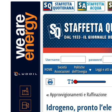
S
S
S
Attenzione! Esegui l'accesso per lèggere interamente la notizia.
Q
A
STAFFETTA
STAFFETTA
QUOTIDIANA
ACQUA
'Modulo Login per acceder
Username
password
Società
Politiche
HOME
▼
Leggi e atti 
Associazioni
dell'Energia
Approvvigionamenti e Raffinazione
Torna alla sezione
Idrogeno, pronto l’ele