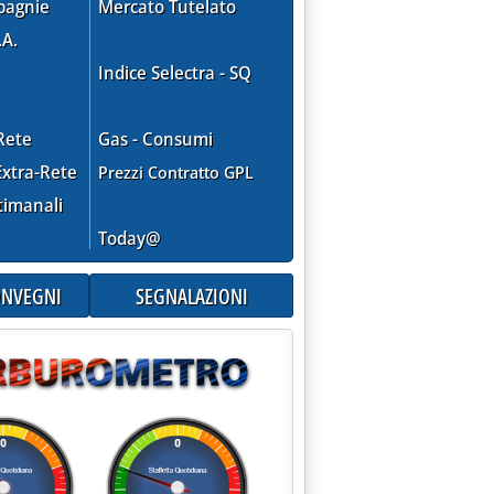
pagnie
Mercato Tutelato
.A.
Indice Selectra - SQ
Rete
Gas - Consumi
xtra-Rete
Prezzi Contratto GPL
timanali
Today@
CONVEGNI
SEGNALAZIONI