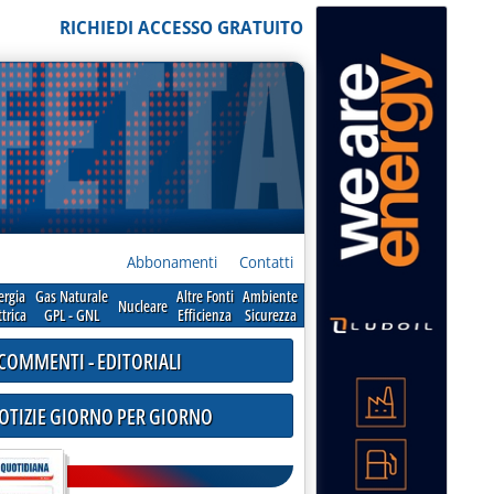
RICHIEDI ACCESSO GRATUITO
Abbonamenti
Contatti
ergia
Gas Naturale
Altre Fonti
Ambiente
Nucleare
ttrica
GPL - GNL
Efficienza
Sicurezza
COMMENTI - EDITORIALI
NOTIZIE GIORNO PER GIORNO