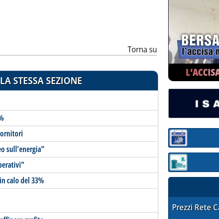
ia
Torna su
L’ACCIS
LA STESSA SEZIONE
1%
ornitori
Sezione:
o sull’energia”
perativi”
Sezione: quotaz
 in calo del 33%
STAFFETTA PRE
Prezzi Rete 