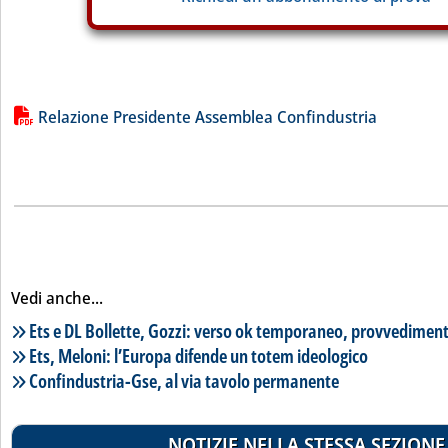
Lista allegati PDF alla notizia
Relazione Presidente Assemblea Confindustria
Vedi anche...
Lista notizie correlate
Ets e DL Bollette, Gozzi: verso ok temporaneo, provvedimen
Ets, Meloni: l’Europa difende un totem ideologico
Confindustria-Gse, al via tavolo permanente
NOTIZIE NELLA STESSA SEZIONE