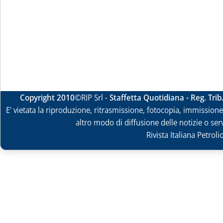
Copyright 2010
©RIP Srl -
Staffetta Quotidiana - Reg. Tri
E' vietata la riproduzione, ritrasmissione, fotocopia, immissione 
altro modo di diffusione delle notizie o ser
Rivista Italiana Petrol