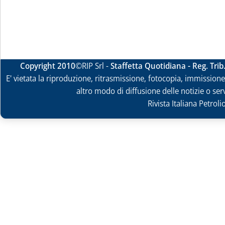
Copyright 2010
©RIP Srl -
Staffetta Quotidiana - Reg. Tri
E' vietata la riproduzione, ritrasmissione, fotocopia, immissione 
altro modo di diffusione delle notizie o ser
Rivista Italiana Petrol