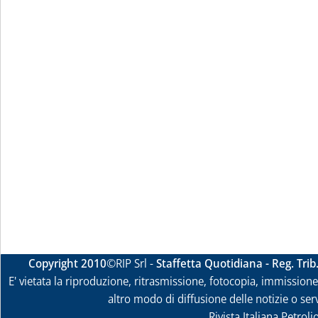
Copyright 2010
©RIP Srl -
Staffetta Quotidiana - Reg. Tri
E' vietata la riproduzione, ritrasmissione, fotocopia, immissione 
altro modo di diffusione delle notizie o ser
Rivista Italiana Petrol