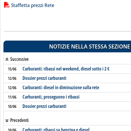
Lista allegati PDF alla notizia
Staffetta prezzi Rete
NOTIZIE NELLA STESSA SEZIONE
Successive
Carburanti: ribassi nel weekend, diesel sotto i 2 €
15/06
Dossier prezzi carburanti
12/06
Carburanti: diesel in diminuzione sulla rete
12/06
Carburanti, proseguono i ribassi
11/06
Dossier prezzi carburanti
10/06
Precedenti
Carburanti: ribassi su benzina e diesel
10/06