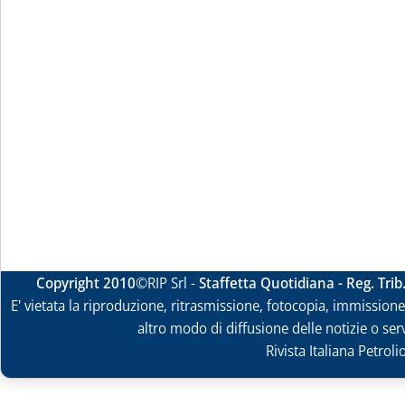
Copyright 2010
©RIP Srl -
Staffetta Quotidiana - Reg. Tri
E' vietata la riproduzione, ritrasmissione, fotocopia, immissione 
altro modo di diffusione delle notizie o ser
Rivista Italiana Petrol