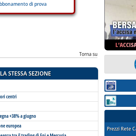
abbonamento di prova
L’ACCIS
Torna su
LA STESSA SEZIONE
Sezione:
ori centri
Sezione: quotaz
ardegna +38% a giugno
ione europea
STAFFETTA PRE
Prezzi Rete 
leanza tra il trading di Eni e Mercuria