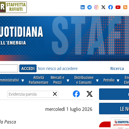
R
STAFFETTA
RIFIUTI
e'
Non riesco ad accedere
Ricerca
Attività
Mercati e
Distribuzione
En
amministrativi
▼
▼
▼
Petrolio
▼
Parlamentare
Prezzi
e Consumi
Ele
×
LE 
mercoledì 1 luglio 2026
la Pasca