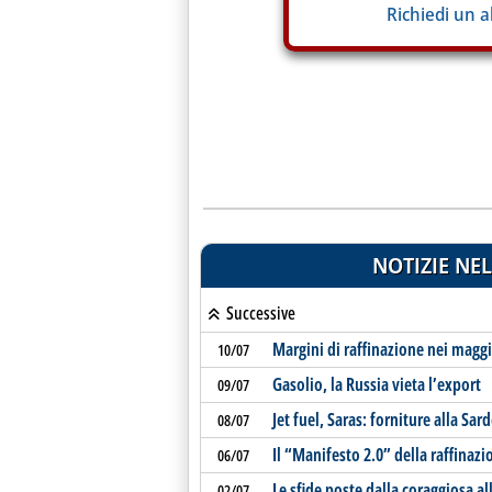
Richiedi un 
NOTIZIE NEL
Successive
Margini di raffinazione nei maggi
10/07
Gasolio, la Russia vieta l’export
09/07
Jet fuel, Saras: forniture alla S
08/07
Il “Manifesto 2.0” della raffinaz
06/07
Le sfide poste dalla coraggiosa al
02/07