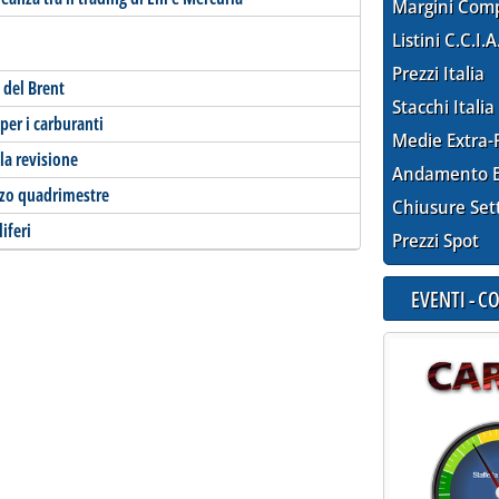
Margini Com
Listini C.C.I.A
Prezzi Italia
 del Brent
Stacchi Italia
per i carburanti
Medie Extra-
la revisione
Andamento E
erzo quadrimestre
Chiusure Set
iferi
Prezzi Spot
EVENTI - 