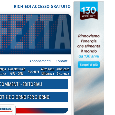
RICHIEDI ACCESSO GRATUITO
Abbonamenti
Contatti
ergia
Gas Naturale
Altre Fonti
Ambiente
Nucleare
ttrica
GPL - GNL
Efficienza
Sicurezza
COMMENTI - EDITORIALI
NOTIZIE GIORNO PER GIORNO