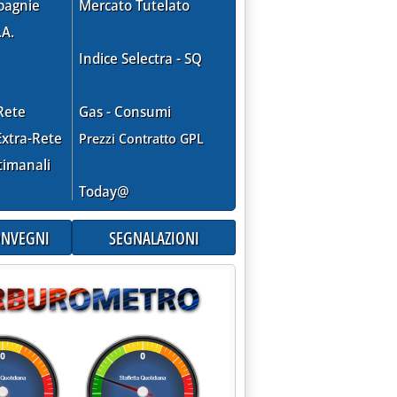
pagnie
Mercato Tutelato
.A.
Indice Selectra - SQ
Rete
Gas - Consumi
xtra-Rete
Prezzi Contratto GPL
timanali
Today@
CONVEGNI
SEGNALAZIONI