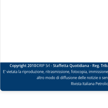
Copyright 2010
©RIP Srl -
Staffetta Quotidiana - Reg. Tri
E' vietata la riproduzione, ritrasmissione, fotocopia, immissione 
altro modo di diffusione delle notizie o ser
Rivista Italiana Petrol