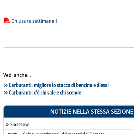
Lista allegati PDF alla notizia
Chiusure settimanali
Vedi anche...
Lista notizie correlate
Carburanti, migliora lo stacco di benzina e diesel
Carburanti: c’è chi sale e chi scende
NOTIZIE NELLA STESSA SEZIONE
Successive