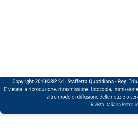
Copyright 2010
©RIP Srl -
Staffetta Quotidiana - Reg. Tri
E' vietata la riproduzione, ritrasmissione, fotocopia, immissione 
altro modo di diffusione delle notizie o ser
Rivista Italiana Petrol