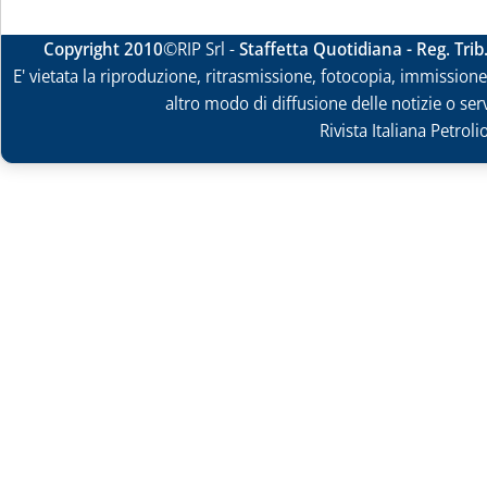
Copyright 2010
©RIP Srl -
Staffetta Quotidiana - Reg. Tri
E' vietata la riproduzione, ritrasmissione, fotocopia, immissione 
altro modo di diffusione delle notizie o ser
Rivista Italiana Petrol