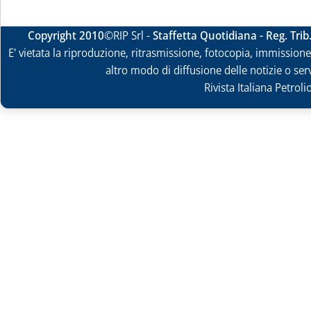
Copyright 2010
©RIP Srl -
Staffetta Quotidiana - Reg. Tri
E' vietata la riproduzione, ritrasmissione, fotocopia, immissione 
altro modo di diffusione delle notizie o ser
Rivista Italiana Petrol