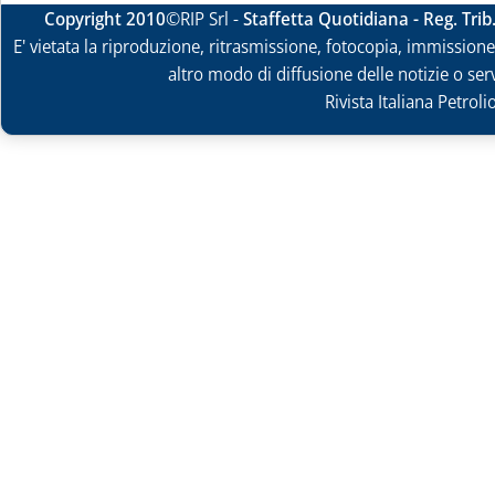
Copyright 2010
©RIP Srl -
Staffetta Quotidiana - Reg. Tri
E' vietata la riproduzione, ritrasmissione, fotocopia, immissione 
altro modo di diffusione delle notizie o ser
Rivista Italiana Petrol