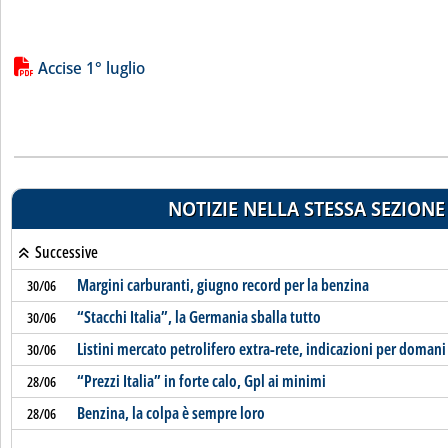
Lista allegati PDF alla notizia
Accise 1° luglio
NOTIZIE NELLA STESSA SEZIONE
Successive
Margini carburanti, giugno record per la benzina
30/06
“Stacchi Italia”, la Germania sballa tutto
30/06
Listini mercato petrolifero extra-rete, indicazioni per domani
30/06
“Prezzi Italia” in forte calo, Gpl ai minimi
28/06
Benzina, la colpa è sempre loro
28/06