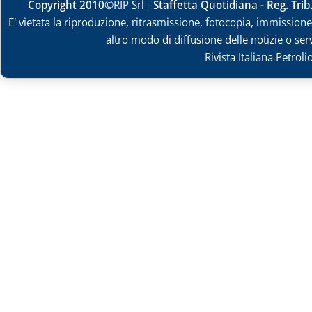
Copyright 2010
©RIP Srl -
Staffetta Quotidiana - Reg. Tri
E' vietata la riproduzione, ritrasmissione, fotocopia, immissione 
altro modo di diffusione delle notizie o ser
Rivista Italiana Petrol