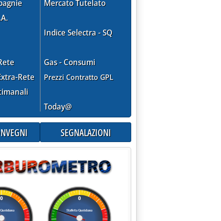
pagnie
Mercato Tutelato
.A.
Indice Selectra - SQ
Rete
Gas - Consumi
xtra-Rete
Prezzi Contratto GPL
timanali
Today@
CONVEGNI
SEGNALAZIONI