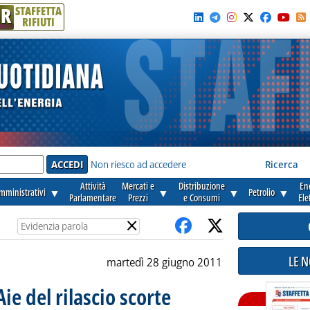
R
STAFFETTA
RIFIUTI
e'
Non riesco ad accedere
Ricerca
Attività
Mercati e
Distribuzione
En
amministrativi
▼
▼
▼
Petrolio
▼
Parlamentare
Prezzi
e Consumi
Ele
×
LE 
martedì 28 giugno 2011
Aie del rilascio scorte