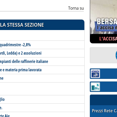
Torna su
LA STESSA SEZIONE
L’ACCIS
o quadrimestre -2,8%
rdi, Ledda) e 2 assoluzioni
mpianti delle raffinerie italiane
ane e materia prima lavorata
Sezione:
one
Sezione: quotaz
glio
e.
STAFFETTA PRE
Prezzi Rete 
rte Aie