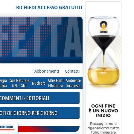
RICHIEDI ACCESSO GRATUITO
Abbonamenti
Contatti
ergia
Gas Naturale
Altre Fonti
Ambiente
Nucleare
ttrica
GPL - GNL
Efficienza
Sicurezza
COMMENTI - EDITORIALI
NOTIZIE GIORNO PER GIORNO