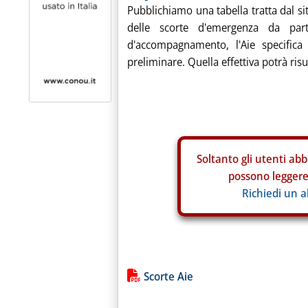
Pubblichiamo una tabella tratta dal sito
delle scorte d'emergenza da par
d'accompagnamento, l'Aie specifica 
preliminare. Quella effettiva potrà risul
Soltanto gli
utenti abb
possono leggere 
Richiedi un 
Lista allegati PDF alla notiz
Scorte Aie