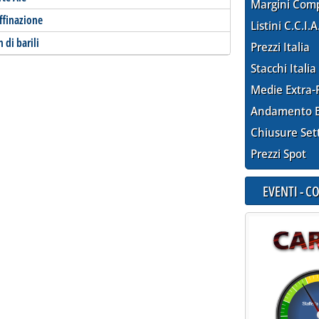
Margini Com
affinazione
Listini C.C.I.A
 di barili
Prezzi Italia
Stacchi Italia
Medie Extra-
Andamento E
Chiusure Set
Prezzi Spot
EVENTI - 