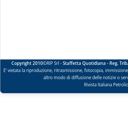
Copyright 2010
©RIP Srl -
Staffetta Quotidiana - Reg. Tri
E' vietata la riproduzione, ritrasmissione, fotocopia, immissione 
altro modo di diffusione delle notizie o ser
Rivista Italiana Petrol