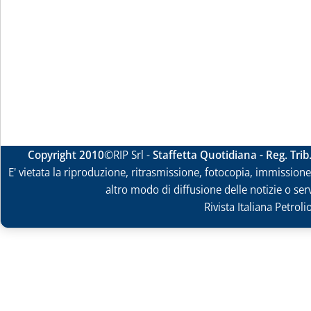
Copyright 2010
©RIP Srl -
Staffetta Quotidiana - Reg. Tri
E' vietata la riproduzione, ritrasmissione, fotocopia, immissione 
altro modo di diffusione delle notizie o ser
Rivista Italiana Petrol