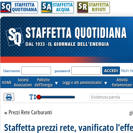
S
S
S
Attenzione! Esegui l'accesso per lèggere interamente la notizia.
Q
A
R
STAFFETTA
STAFFETTA
STAFFETTA
QUOTIDIANA
ACQUA
RIFIUTI
'Modulo Login per accedere'
Non ri
Username
password
Società
Politiche
Attività
HOME
▼
Leggi e atti amministrativi
▼
Associazioni
dell'Energia
Parlamentare
Prezzi Rete Carburanti
Torna alla sezione
g
Staffetta prezzi rete, vanificato l'eff