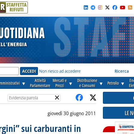
R
STAFFETTA
RIFIUTI
e'
Non riesco ad accedere
Ricerca
Attività
Mercati e
Distribuzione
En
amministrativi
▼
▼
▼
Petrolio
▼
Parlamentare
Prezzi
e Consumi
Ele
×
LE 
giovedì 30 giugno 2011
ini” sui carburanti in