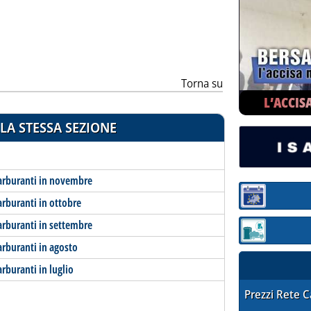
ia
Torna su
L’ACCIS
LA STESSA SEZIONE
arburanti in novembre
Sezione:
rburanti in ottobre
arburanti in settembre
Sezione: quotaz
rburanti in agosto
rburanti in luglio
STAFFETTA PRE
Prezzi Rete 