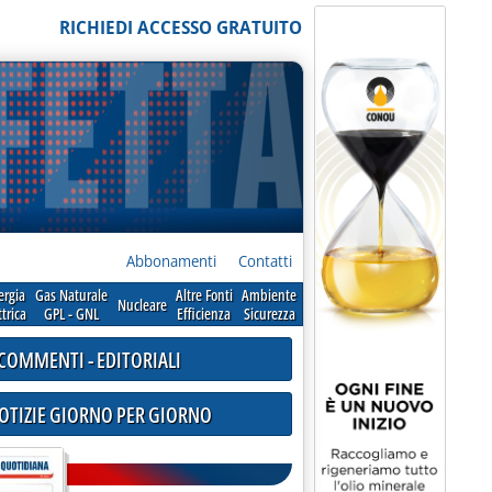
RICHIEDI ACCESSO GRATUITO
Abbonamenti
Contatti
ergia
Gas Naturale
Altre Fonti
Ambiente
Nucleare
ttrica
GPL - GNL
Efficienza
Sicurezza
COMMENTI - EDITORIALI
NOTIZIE GIORNO PER GIORNO