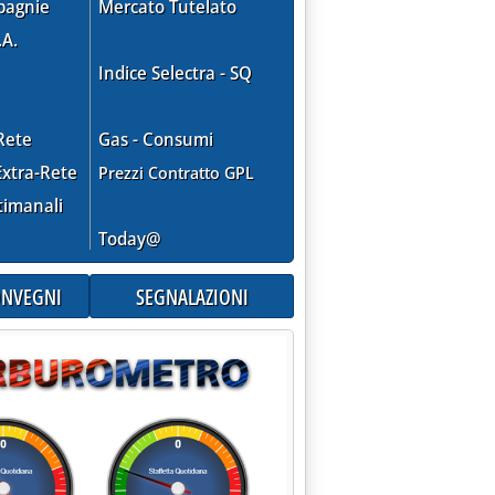
pagnie
Mercato Tutelato
.A.
Indice Selectra - SQ
Rete
Gas - Consumi
xtra-Rete
Prezzi Contratto GPL
timanali
Today@
CONVEGNI
SEGNALAZIONI