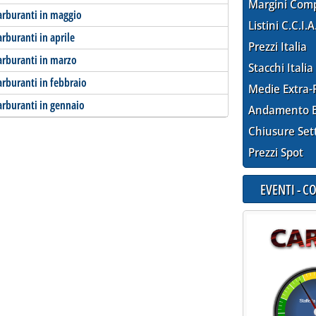
Margini Com
arburanti in maggio
Listini C.C.I.A
rburanti in aprile
Prezzi Italia
arburanti in marzo
Stacchi Italia
rburanti in febbraio
Medie Extra-
arburanti in gennaio
Andamento E
Chiusure Set
Prezzi Spot
EVENTI - 