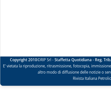
Copyright 2010
©RIP Srl -
Staffetta Quotidiana - Reg. Tri
E' vietata la riproduzione, ritrasmissione, fotocopia, immissione 
altro modo di diffusione delle notizie o ser
Rivista Italiana Petrol