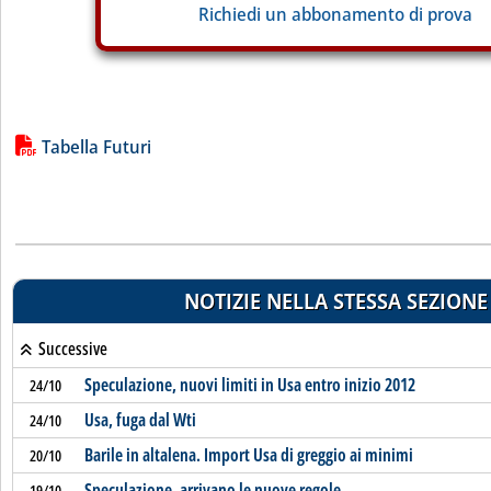
Richiedi un abbonamento di prova
Lista allegati PDF alla notizia
Tabella Futuri
NOTIZIE NELLA STESSA SEZIONE
Successive
Speculazione, nuovi limiti in Usa entro inizio 2012
24/10
Usa, fuga dal Wti
24/10
Barile in altalena. Import Usa di greggio ai minimi
20/10
Speculazione, arrivano le nuove regole
19/10