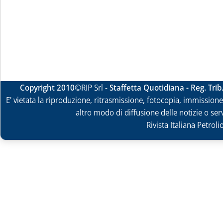
Copyright 2010
©RIP Srl -
Staffetta Quotidiana - Reg. Tri
E' vietata la riproduzione, ritrasmissione, fotocopia, immissione 
altro modo di diffusione delle notizie o ser
Rivista Italiana Petrol