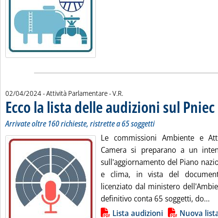
di:
02/04/2024
- Attività Parlamentare -
V.R.
Ecco la lista delle audizioni sul Pniec
.
.
Arrivate oltre 160 richieste, ristrette a 65 soggetti
Le commissioni Ambiente e Attiv
Camera si preparano a un intens
sull'aggiornamento del Piano nazio
e clima, in vista del documen
licenziato dal ministero dell'Ambi
Le
definitivo conta 65 soggetti, do...
Lista allegati PDF alla notizia
Lista audizioni
Nuova list