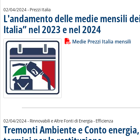
02/04/2024
- Prezzi Italia
L'andamento delle medie mensili dei
Italia” nel 2023 e nel 2024
. Pubblicata martedì 02 ap
Lista allegati PDF alla notizia
Leggi tutta la notizia: 'L'andamen
Medie Prezzi Italia mensili
02/04/2024
- Rinnovabili e Altre Fonti di Energia - Efficienza
Tremonti Ambiente e Conto energia, 
. Sottotitolo: L'aggiorna
. Pubblicata martedì 02 a