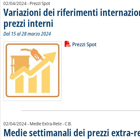
02/04/2024
- Prezzi Spot
Variazioni dei riferimenti internazio
prezzi interni
. Sottotitolo: Dal 15 al 28 marzo 2024
. Pubblicata martedì 02 aprile 2024 alle 11.49.
Dal 15 al 28 marzo 2024
Lista allegati PDF alla notizia
Leggi tutta la notizia: 'Variazioni 
Prezzi Spot
di:
02/04/2024
- Medie Extra-Rete -
C.B.
Medie settimanali dei prezzi extra-r