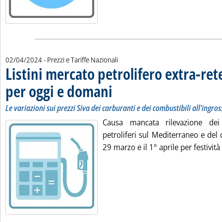
02/04/2024
- Prezzi e Tariffe Nazionali
Listini mercato petrolifero extra-ret
per oggi e domani
. Sottotitolo: Le variazioni sui prezzi Siva dei 
. Pubblicata martedì 02 aprile 2024 alle 9.6.
Le variazioni sui prezzi Siva dei carburanti e dei combustibili all'ingro
Causa mancata rilevazione dei
petroliferi sul Mediterraneo e del
29 marzo e il 1° aprile per festività