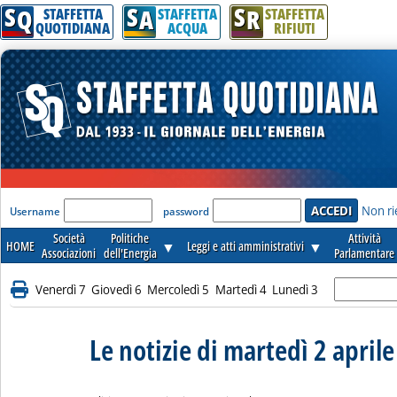
S
S
S
Q
A
R
STAFFETTA
STAFFETTA
STAFFETTA
QUOTIDIANA
ACQUA
RIFIUTI
'Modulo Login per accedere'
Non ri
Username
password
Società
Politiche
Attività
HOME
▼
Leggi e atti amministrativi
▼
Associazioni
dell'Energia
Parlamentare
Venerdì 7
Giovedì 6
Mercoledì 5
Martedì 4
Lunedì 3
Le notizie di martedì 2 april