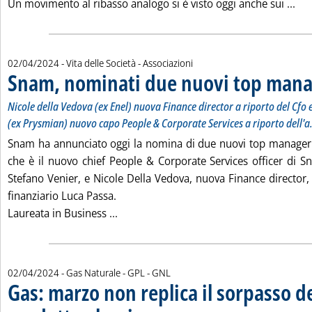
Leg
Un movimento al ribasso analogo si è visto oggi anche sui ...
02/04/2024
- Vita delle Società - Associazioni
Snam, nominati due nuovi top man
Nicole della Vedova (ex Enel) nuova Finance director a riporto del Cfo
(ex Prysmian) nuovo capo People & Corporate Services a riporto dell'a
Snam ha annunciato oggi la nomina di due nuovi top manager
che è il nuovo chief People & Corporate Services officer di Sn
Stefano Venier, e Nicole Della Vedova, nuova Finance director, 
finanziario Luca Passa.
Leggi tutta la notizia: 'Snam, nominat
Laureata in Business ...
02/04/2024
- Gas Naturale - GPL - GNL
Gas: marzo non replica il sorpasso de
. Sottotitolo: Consumi -3,3% nonostante ripresa 
. Pubblicata martedì 02 aprile 2024 alle 16.12.