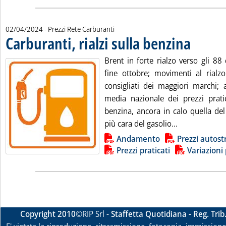
02/04/2024
- Prezzi Rete Carburanti
Carburanti, rialzi sulla benzina
. Pubblicata ma
Brent in forte rialzo verso gli 88
fine ottobre; movimenti al rialzo 
consigliati dei maggiori marchi;
media nazionale dei prezzi prati
benzina, ancora in calo quella del
Leggi tutta la
più cara del gasolio...
Lista allegati PDF alla notizia
Andamento
Prezzi autost
Prezzi praticati
Variazioni 
Copyright 2010
©RIP Srl -
Staffetta Quotidiana - Reg. Tri