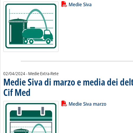
Lista allegati PDF alla notizia
Leggi tutta la notizia: 'Medie sett
Medie Siva
02/04/2024
- Medie Extra-Rete
Medie Siva di marzo e media dei delt
Cif Med
. Pubblicata martedì 02 aprile 2024 alle 11.44.
Lista allegati PDF alla notizia
Leggi tutta la notizia: 'Medie Siv
Medie Siva marzo