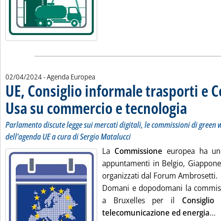
02/04/2024
- Agenda Europea
UE, Consiglio informale trasporti e C
Usa su commercio e tecnologia
. Sottotitolo:
. Pubblicata m
Parlamento discute legge sui mercati digitali, le commissioni di green
dell'agenda UE a cura di Sergio Matalucci
La
Commissione
europea ha un'a
appuntamenti in Belgio, Giappone e
organizzati dal Forum Ambrosetti.
Domani e dopodomani la commissa
a Bruxelles per il
Consiglio 
L
telecomunicazione ed energia
...