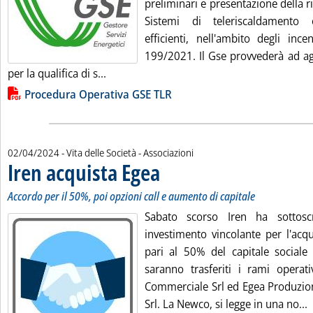
preliminari e presentazione della ri
Sistemi di teleriscaldamento 
efficienti, nell'ambito degli ince
199/2021. Il Gse provvederà ad ag
Leggi tutta la notizia: 'Teleriscaldamento,
per la qualifica di s...
Lista allegati PDF alla notizia
Procedura Operativa GSE TLR
02/04/2024
- Vita delle Società - Associazioni
Iren acquista Egea
. Sottotitolo: Accordo per il 50%, poi opzioni 
. Pubblicata martedì 02 aprile 2024 alle 9.14.
Accordo per il 50%, poi opzioni call e aumento di capitale
Sabato scorso Iren ha sottosc
investimento vincolante per l'acq
pari al 50% del capitale social
saranno trasferiti i rami operat
Commerciale Srl ed Egea Produzion
L
Srl. La Newco, si legge in una no...