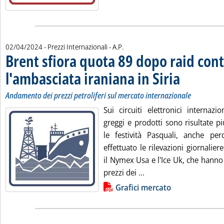
di:
02/04/2024
- Prezzi Internazionali -
A.P.
Brent sfiora quota 89 dopo raid con
l'ambasciata iraniana in Siria
. Sottotitolo: Anda
. Pubblicata marte
Andamento dei prezzi petroliferi sul mercato internazionale
Sui circuiti elettronici internazi
greggi e prodotti sono risultate pi
le festività Pasquali, anche pe
effettuato le rilevazioni giornalier
il Nymex Usa e l'Ice Uk, che hanno 
Leggi tutta la notizia:
prezzi dei ...
Lista allegati PDF alla notizia
Grafici mercato