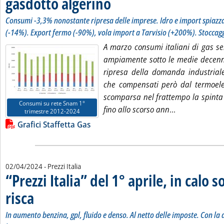
gasdotto algerino
Consumi -3,3% nonostante ripresa delle imprese. Idro e import spiazza
(-14%). Export fermo (-90%), vola import a Tarvisio (+200%). Stoccaggi
A marzo consumi italiani di gas s
ampiamente sotto le medie decenna
ripresa della domanda industriale
che compensati però dal termoele
scomparsa nel frattempo la spinta 
Consumi su rete Snam 1°
Leggi tutta la
fino allo scorso ann
...
trimestre 2012-2024
Lista allegati PDF alla notizia
Grafici Staffetta Gas
02/04/2024
- Prezzi Italia
“Prezzi Italia” del 1° aprile, in calo s
risca
. Sottotitolo: In aumento benzina, gpl, fluido e denso. Al netto delle imposte. Co
. Pubblicata martedì 02 aprile 2024 alle 15.34.
In aumento benzina, gpl, fluido e denso. Al netto delle imposte. Con la d