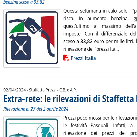
benzina sceso a 33,82
Questa settimana in calo solo i “pre
risca. In aumento benzina, g
quest'ultimo al massimo dell'
imposte. Con il differenziale del
sceso a
33,82
euro per mille litri
Leggi tut
rilevazione dei “prezzi Ita...
Lista allegati PDF alla notizia
Prezzi Italia
di:
02/04/2024
- Staffetta Prezzi -
C.B. e A.P.
Extra-rete: le rilevazioni di Staffetta
Rilevazione n. 27 del 2 aprile 2024
Prezzi poco mossi per le rilevazion
le festività Pasquali. Infatti, 
rilevazione dei prezzi dei prod