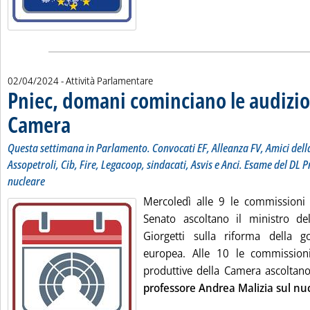
02/04/2024
- Attività Parlamentare
Pniec, domani cominciano le audizion
Camera
. Sottotitolo: Questa settimana in Parlamento. Convocati EF, Alleanza FV, 
. Pubblicata martedì 02 aprile 2024 alle 10.52.
Questa settimana in Parlamento. Convocati EF, Alleanza FV, Amici della
Assopetroli, Cib, Fire, Legacoop, sindacati, Asvis e Anci. Esame del DL P
nucleare
Mercoledì alle 9 le commissioni
Senato ascoltano il ministro de
Giorgetti sulla riforma della 
europea. Alle 10 le commissioni
produttive della Camera ascoltan
professore Andrea Malizia sul nu