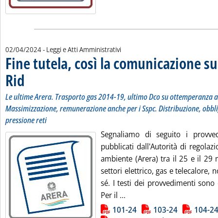
02/04/2024
- Leggi e Atti Amministrativi
Fine tutela, così la comunicazione su
Rid
. Sottotitolo: Le ultime Arera. Trasporto gas 2014-19, ultimo Dco su ottemperanza a
. Pubblicata martedì 02 aprile 2024 alle 10.42.
Le ultime Arera. Trasporto gas 2014-19, ultimo Dco su ottemperanza a
Massimizzazione, remunerazione anche per i Sspc. Distribuzione, obbli
pressione reti
Segnaliamo di seguito i provve
pubblicati dall'Autorità di regolazi
ambiente (Arera) tra il 25 e il 29 
settori elettrico, gas e telecalore, 
sé. I testi dei provvedimenti sono d
Leggi tutta la notizia: 'Fi
Per il ...
Lista allegati PDF alla notizia
101-24
103-24
104-2