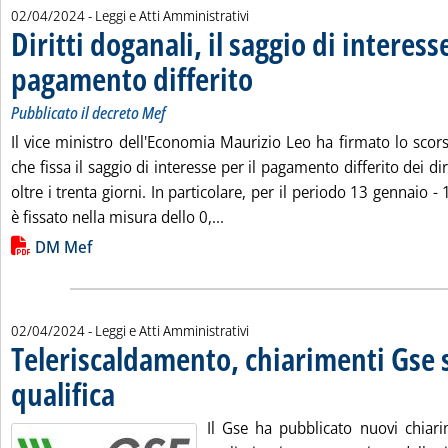
02/04/2024
- Leggi e Atti Amministrativi
Diritti doganali, il saggio di interesse
pagamento differito
. Sottotitolo: Pubblicato il decreto Mef
. Pubblicata martedì 02 aprile 2024 alle 
Pubblicato il decreto Mef
Il vice ministro dell'Economia Maurizio Leo ha firmato lo scor
che fissa il saggio di interesse per il pagamento differito dei dir
oltre i trenta giorni. In particolare, per il periodo 13 gennaio - 
Leggi tutta la notizia: 'Diritti d
è fissato nella misura dello 0,...
Lista allegati PDF alla notizia
DM Mef
02/04/2024
- Leggi e Atti Amministrativi
Teleriscaldamento, chiarimenti Gse 
qualifica
. Pubblicata martedì 02 aprile 2024 alle 9.18.
Il Gse ha pubblicato nuovi chiari