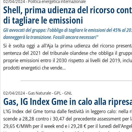
02/04/2024
- Politica energetica internazionale
Shell, prima udienza del ricorso cont
di tagliare le emissioni
. Sottotitolo: Gli avvocati del gru
. Pubblicata martedì 02 aprile 2024
Gli avvocati del gruppo: l'obbligo di tagliare le emissioni del 45% al 2
danneggerà la transizione. Fossili ancora necessari"
Si è svolta oggi a all'Aja la prima udienza del ricorso presen
sentenza del 2021 del tribunale olandese che obbliga il gruppo
proprie emissioni entro il 2030 rispetto ai livelli del 2019, inc
Leggi tutta la notizia: 'Shell, p
prodotti energetici che vende...
02/04/2024
- Gas Naturale - GPL - GNL
Gas, IG Index Gme in calo alla ripresa
L'IG Index del Gme torna dalle festività in leggero calo: nella
scende a 28,28 contro i 30,47 del precedente assessment per la
29,65 €/MWh per il week end e i 29,28 € per il lunedì dell'Ange