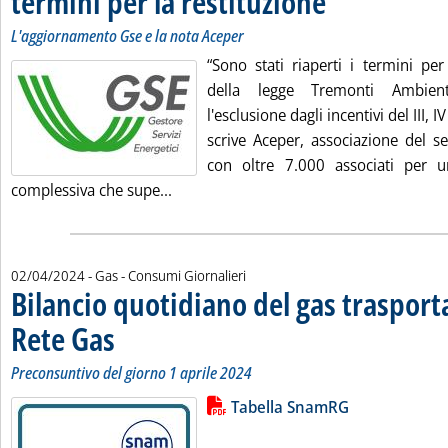
termini per la restituzione
L'aggiornamento Gse e la nota Aceper
“Sono stati riaperti i termini per 
della legge Tremonti Ambien
l'esclusione dagli incentivi del III, 
scrive Aceper, associazione del se
con oltre 7.000 associati per u
Leggi tutta la notizia: 'Tremonti Ambie
complessiva che supe...
02/04/2024
- Gas - Consumi Giornalieri
Bilancio quotidiano del gas traspor
Rete Gas
. Sottotitolo: Preconsuntivo del giorno 1 aprile 2024
. Pubblicata martedì 02 aprile 2024 alle 12.20.
Preconsuntivo del giorno 1 aprile 2024
Lista allegati PDF alla notizia
Leggi tutta la notizia: 'Bilancio 
Tabella SnamRG