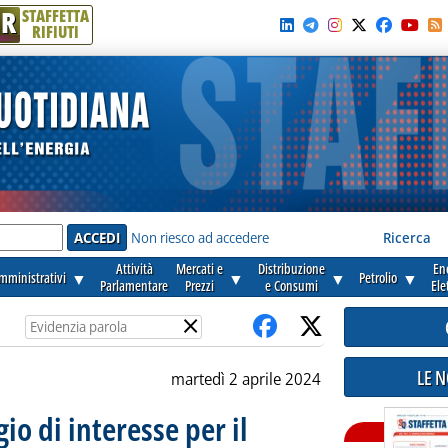
R
STAFFETTA
RIFIUTI
e'
Non riesco ad accedere
Ricerca
Attività
Mercati e
Distribuzione
En
amministrativi
▼
▼
▼
Petrolio
▼
Parlamentare
Prezzi
e Consumi
Ele
×
LE 
martedì 2 aprile 2024
gio di interesse per il