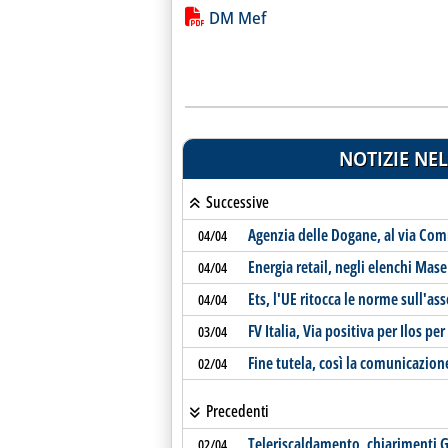
Lista allegati PDF alla notiz
DM Mef
NOTIZIE NEL
Successive
Agenzia delle Dogane, al via Com
04/04
Energia retail, negli elenchi Mase a
04/04
Ets, l'UE ritocca le norme sull'a
04/04
FV Italia, Via positiva per Ilos p
03/04
Fine tutela, così la comunicazion
02/04
Precedenti
Teleriscaldamento, chiarimenti Gs
02/04