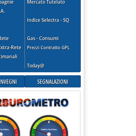
pagnie
Mercato Tutelato
.A.
Indice Selectra - SQ
Rete
Gas - Consumi
xtra-Rete
Prezzi Contratto GPL
timanali
Today@
CONVEGNI
SEGNALAZIONI