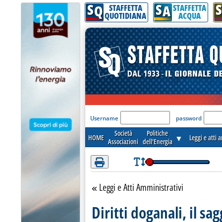
S
S
S
Attenzione! Esegui l'accesso per lèggere interamente la notizia.
Q
A
STAFFETTA
STAFFETTA
QUOTIDIANA
ACQUA
'Modulo Login per acceder
Username
password
Società
Politiche
HOME
▼
Leggi e atti 
Associazioni
dell'Energia
Leggi e Atti Amministrativi
Torna alla sezione
Diritti doganali, il sag