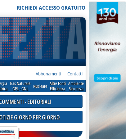
RICHIEDI ACCESSO GRATUITO
Abbonamenti
Contatti
ergia
Gas Naturale
Altre Fonti
Ambiente
Nucleare
ttrica
GPL - GNL
Efficienza
Sicurezza
COMMENTI - EDITORIALI
NOTIZIE GIORNO PER GIORNO