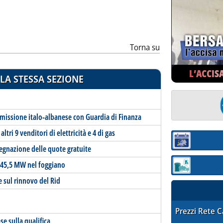
ia
Torna su
L’ACCIS
LA STESSA SEZIONE
missione italo-albanese con Guardia di Finanza
ltri 9 venditori di elettricità e 4 di gas
Sezione:
ssegnazione delle quote gratuite
er 45,5 MW nel foggiano
Sezione: quotaz
e sul rinnovo del Rid
STAFFETTA PRE
Prezzi Rete 
e sulla qualifica