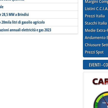
Margini Com
ale
Listini C.C.I.A
er 28,5 MW a Brindisi
Prezzi Italia
20mila litri di gasolio agricolo
Stacchi Italia
zioni annuali elettricità e gas 2023
Medie Extra-
Andamento E
Chiusure Set
Prezzi Spot
EVENTI - 