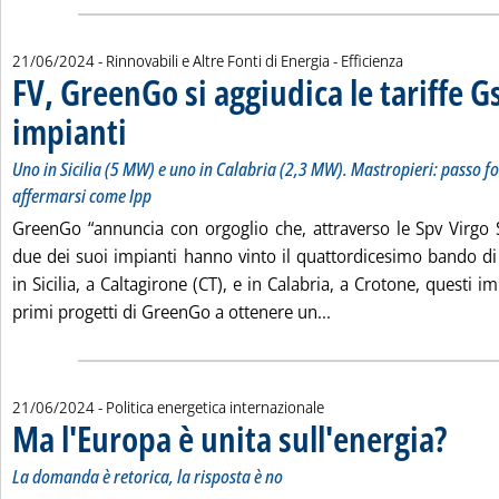
21/06/2024
- Rinnovabili e Altre Fonti di Energia - Efficienza
FV, GreenGo si aggiudica le tariffe G
impianti
. Sottotitolo: Uno in Sicilia (5 MW) e uno in Calabria (2,3 MW). Mast
. Pubblicata venerdì 21 giugno 2024 alle 16.37.
Uno in Sicilia (5 MW) e uno in Calabria (2,3 MW). Mastropieri: passo 
affermarsi come Ipp
GreenGo “annuncia con orgoglio che, attraverso le Spv Virgo Sr
due dei suoi impianti hanno vinto il quattordicesimo bando di 
in Sicilia, a Caltagirone (CT), e in Calabria, a Crotone, questi 
Leggi tutta la notizia
primi progetti di GreenGo a ottenere un...
21/06/2024
- Politica energetica internazionale
Ma l'Europa è unita sull'energia?
. Sottotit
. Pubblica
La domanda è retorica, la risposta è no