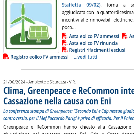
Staffetta 09/02)
, torna a sc
aggiudicata con la quattordicesima
incentivi alle rinnovabili elettrich
Leggi tutta la notizia: 'In
poco...
Lista allegati PDF alla notizia
Asta eolico FV ammessi
As
Asta eolico FV rinuncia
Registri rifacimenti esclusi
Registro eolico FV ammessi
...
vedi tutti
di:
21/06/2024
- Ambiente e Sicurezza -
V.R.
Clima, Greenpeace e ReCommon inte
Cassazione nella causa con Eni
. Sottotitolo: L
. Pubblicata ven
La conferenza stampa di Greenpeace: “Secondo Eni e Cdp nessun giudic
controversia, per il Mef l'accordo Parigi è privo di efficacia. Per il Pnie
Greenpeace e ReCommon hanno chiesto alla Cassazione di