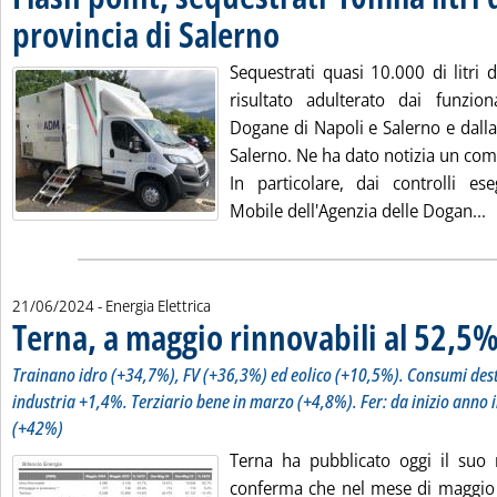
provincia di Salerno
. Pubblicata venerdì 21 giugno 2024 alle 
Sequestrati quasi 10.000 di litri 
risultato adulterato dai funziona
Dogane di Napoli e Salerno e dalla
Salerno. Ne ha dato notizia un com
In particolare, dai controlli ese
L
Mobile dell'Agenzia delle Dogan...
21/06/2024
- Energia Elettrica
Terna, a maggio rinnovabili al 52,5
Trainano idro (+34,7%), FV (+36,3%) ed eolico (+10,5%). Consumi desta
industria +1,4%. Terziario bene in marzo (+4,8%). Fer: da inizio anno i
(+42%)
Terna ha pubblicato oggi il suo
conferma che nel mese di maggio 