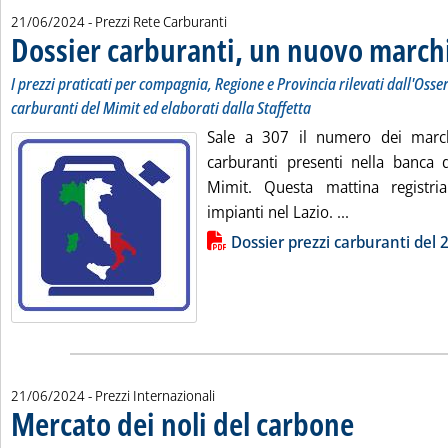
21/06/2024
- Prezzi Rete Carburanti
Dossier carburanti, un nuovo march
I prezzi praticati per compagnia, Regione e Provincia rilevati dall'Osse
carburanti del Mimit ed elaborati dalla Staffetta
Sale a 307 il numero dei marchi
carburanti presenti nella banca d
Mimit. Questa mattina regist
Leggi tutta la
impianti nel Lazio. ...
Lista allegati PDF alla notizia
Dossier prezzi carburanti del 
21/06/2024
- Prezzi Internazionali
Mercato dei noli del carbone
. Sottotitolo: Merca
. Pubblicata venerd