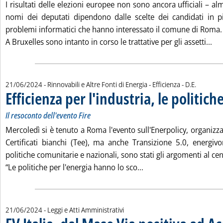
I risultati delle elezioni europee non sono ancora ufficiali – alm
nomi dei deputati dipendono dalle scelte dei candidati in pi
problemi informatici che hanno interessato il comune di Roma.
Leg
A Bruxelles sono intanto in corso le trattative per gli assetti...
di:
21/06/2024
- Rinnovabili e Altre Fonti di Energia - Efficienza -
D.E.
Efficienza per l'industria, le politic
Il resoconto dell'evento Fire
Mercoledì si è tenuto a Roma l'evento sull'Enerpolicy, organizza
Certificati bianchi (Tee), ma anche Transizione 5.0, energivor
politiche comunitarie e nazionali, sono stati gli argomenti al cen
Leggi tutta la notizia: 
“Le politiche per l'energia hanno lo sco...
21/06/2024
- Leggi e Atti Amministrativi