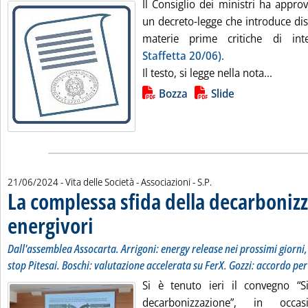
Il Consiglio dei ministri ha approv
un decreto-legge che introduce dis
materie prime critiche di int
Staffetta 20/06)
.
Leggi t
Il testo, si legge nella nota...
Lista allegati PDF alla notizia
Bozza
Slide
di:
21/06/2024
- Vita delle Società - Associazioni -
S.P.
La complessa sfida della decarbonizz
energivori
. Sottotitolo: Dall'assemblea Assocarta. Arrigoni: energy release n
. Pubblicata venerdì 21 giugno 2024 alle 11.54.
Dall'assemblea Assocarta. Arrigoni: energy release nei prossimi giorni,
stop Pitesai. Boschi: valutazione accelerata su FerX. Gozzi: accordo per
Si è tenuto ieri il convegno “S
decarbonizzazione”, in occas