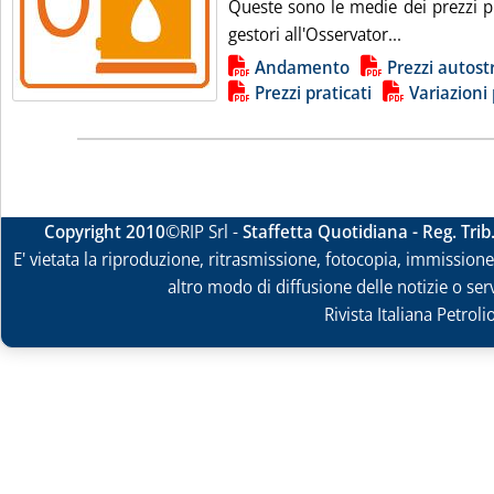
Queste sono le medie dei prezzi pr
Leggi tutta 
gestori all'Osservator...
Lista allegati PDF alla notizia
Andamento
Prezzi autost
Prezzi praticati
Variazioni 
Copyright 2010
©RIP Srl -
Staffetta Quotidiana - Reg. Tri
E' vietata la riproduzione, ritrasmissione, fotocopia, immissione 
altro modo di diffusione delle notizie o ser
Rivista Italiana Petrol