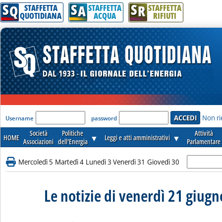
S
S
S
Q
A
R
STAFFETTA
STAFFETTA
STAFFETTA
QUOTIDIANA
ACQUA
RIFIUTI
'Modulo Login per accedere'
Non ri
Username
password
Società
Politiche
Attività
HOME
▼
Leggi e atti amministrativi
▼
Associazioni
dell'Energia
Parlamentare
Mercoledì 5
Martedì 4
Lunedì 3
Venerdì 31
Giovedì 30
Le notizie di venerdì 21 giug