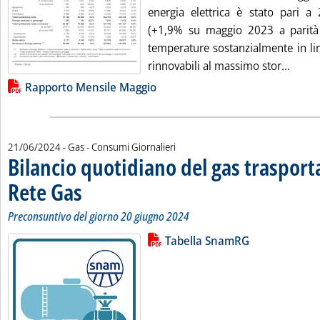
energia elettrica è stato pari a
(+1,9% su maggio 2023 a parità d
temperature sostanzialmente in lin
Leggi 
rinnovabili al massimo stor...
Lista allegati PDF alla notizia
Rapporto Mensile Maggio
21/06/2024
- Gas - Consumi Giornalieri
Bilancio quotidiano del gas traspor
Rete Gas
. Sottotitolo: Preconsuntivo del giorno 20 giugno 2024
. Pubblicata venerdì 21 giugno 2024 alle 10.58.
Preconsuntivo del giorno 20 giugno 2024
Lista allegati PDF alla notizia
Leggi tutta la notizia: 'Bilancio 
Tabella SnamRG