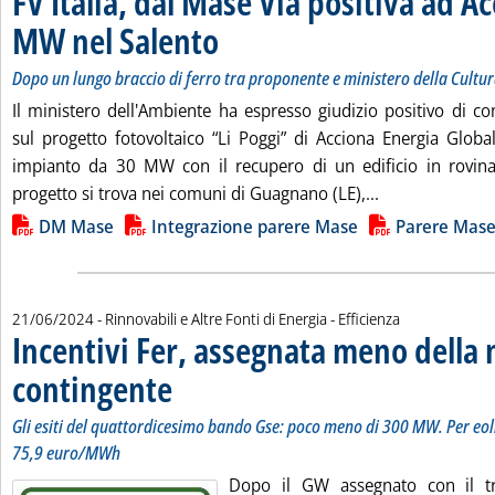
FV Italia, dal Mase Via positiva ad A
MW nel Salento
. Sottotitolo: Dopo un lungo braccio di ferro tra pro
. Pubblicata venerdì 21 giugno 2024 alle 15.6.
Dopo un lungo braccio di ferro tra proponente e ministero della Cultu
Il ministero dell'Ambiente ha espresso giudizio positivo di co
sul progetto fotovoltaico “Li Poggi” di Acciona Energia Global 
impianto da 30 MW con il recupero di un edificio in rovina 
Leggi tutta la 
progetto si trova nei comuni di Guagnano (LE),...
Lista allegati PDF alla notizia
DM Mase
Integrazione parere Mase
Parere Mas
21/06/2024
- Rinnovabili e Altre Fonti di Energia - Efficienza
Incentivi Fer, assegnata meno della 
contingente
. Sottotitolo: Gli esiti del quattordicesimo bando Gse: poco
. Pubblicata venerdì 21 giugno 2024 alle 14.37.
Gli esiti del quattordicesimo bando Gse: poco meno di 300 MW. Per eoli
75,9 euro/MWh
Dopo il GW assegnato con il 