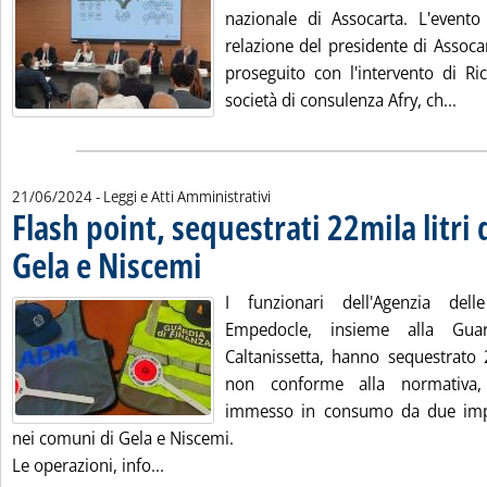
nazionale di Assocarta. L'evento
relazione del presidente di Assoca
proseguito con l'intervento di Ric
Legg
società di consulenza Afry, ch...
21/06/2024
- Leggi e Atti Amministrativi
Flash point, sequestrati 22mila litri 
Gela e Niscemi
. Pubblicata venerdì 21 giugno 2024 alle 11.51.
I funzionari dell'Agenzia de
Empedocle, insieme alla Gua
Caltanissetta, hanno sequestrato 2
non conforme alla normativa,
immesso in consumo da due impia
nei comuni di Gela e Niscemi.
Leggi tutta la notizia: 'Flash point, seques
Le operazioni, info...