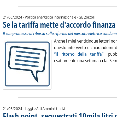
di:
21/06/2024
- Politica energetica internazionale -
GB Zorzoli
Se la tariffa mette d'accordo finanza
Il compromesso al ribasso sulla riforma del mercato elettrico condanna
Anche i miei venticinque lettori no
questo intervento dichiarandomi d'
“Il ritorno della tariffa”
, pubb
esattamente una settimana fa. Semm
21/06/2024
- Leggi e Atti Amministrativi
Flash point, sequestrati 10mila litri 