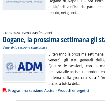
Dogane di Napoli 1 – Sot Petroli
attività di verifica da parte dei
Leggi tutta la n
tenuto, nei giorni...
21/06/2024
- Eventi Manifestazioni
Dogane, la prossima settimana gli st
Venerdì la sessione sulle accise
Si terranno la prossima settimana, 
venerdì, gli stati generali dell'
Quattro le sessioni, con la m
dedicata alle accise sui prodotti ene
il tema della giornata sarà “L'in
Leggi tutta la 
accise a tutela del...
Lista allegati PDF alla notizia
Programma sessione Accise - Prodotti energetici