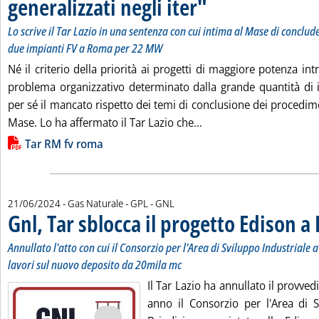
generalizzati negli iter"
. Sottotitolo: Lo scrive il Tar L
. Pubblicata venerdì 21 giugno 20
Lo scrive il Tar Lazio in una sentenza con cui intima al Mase di conclud
due impianti FV a Roma per 22 MW
Né il criterio della priorità ai progetti di maggiore potenza int
problema organizzativo determinato dalla grande quantità di is
per sé il mancato rispetto dei temi di conclusione dei procedime
Leggi tutta la notizia: 
Mase. Lo ha affermato il Tar Lazio che...
Lista allegati PDF alla notizia
Tar RM fv roma
21/06/2024
- Gas Naturale - GPL - GNL
Gnl, Tar sblocca il progetto Edison a 
Annullato l'atto con cui il Consorzio per l'Area di Sviluppo Industriale 
lavori sul nuovo deposito da 20mila mc
Il Tar Lazio ha annullato il provved
anno il Consorzio per l'Area di S