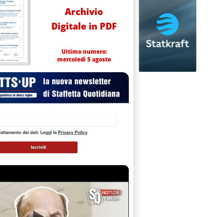
Archivio
anche per il Stg
19.52.
Digitale in PDF
Ultimo numero:
mercoledì 5 agosto
nerabili'