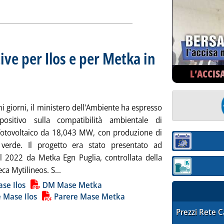
ia
tive per Ilos e per Metka in
 16.2.
L’ACCIS
mi giorni, il ministero dell'Ambiente ha espresso
positivo sulla compatibilità ambientale di
fotovoltaico da 18,043 MW, con produzione di
Sezione:
verde. Il progetto era stato presentato ad
l 2022 da Metka Egn Puglia, controllata della
Leggi tutta la notizia: 'FV Italia, due Via posit
Sezione: quotaz
eca Mytilineos. S...
ia
se Ilos
DM Mase Metka
 Mase Ilos
Parere Mase Metka
STAFFETTA PRE
Prezzi Rete 