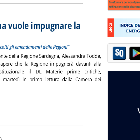
na vuole impugnare la
nte Todde: “non accolti gli emendamenti delle Regioni”
e 14.38.
colti gli emendamenti delle Regioni”
ente della Regione Sardegna, Alessandra Todde,
sapere che la Regione impugnerà davanti alla
stituzionale il DL Materie prime critiche,
 martedì in prima lettura dalla Camera dei
Leggi tutta la notizia: 'DL Miniere, la Sardegna vuole impugna
B.