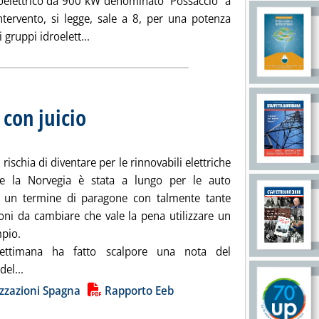
oelettrico da 900 kW denominato “Possaccio” a
tervento, si legge, sale a 8, per una potenza
Leggi tutta la notizia: 'Mini idro, Inntea co
gruppi idroelett...
 con juicio
. Sottotitolo: Due conti sul “modello” spagnolo
. Pubblicata venerdì 02 agosto 2024 alle 13.45.
rischia di diventare per le rinnovabili elettriche
he la Norvegia è stata a lungo per le auto
e: un termine di paragone con talmente tante
oni da cambiare che vale la pena utilizzare un
mpio.
ettimana ha fatto scalpore una nota del
Leggi tutta la notizia: 'Rinnovabili: adelante, con juicio'
del...
ia
zzazioni Spagna
Rapporto Eeb