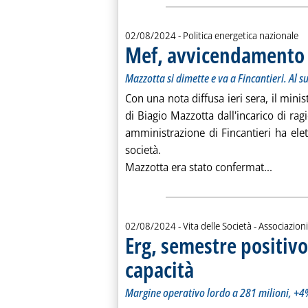
02/08/2024
- Politica energetica nazionale
Mef, avvicendamento a
Mazzotta si dimette e va a Fincantieri. Al 
Con una nota diffusa ieri sera, il min
di Biagio Mazzotta dall'incarico di ragi
amministrazione di Fincantieri ha ele
società.
Leggi t
Mazzotta era stato confermat...
02/08/2024
- Vita delle Società - Associazioni
Erg, semestre positivo
capacità
. Sottotitolo: Margine operativo l
. Pubblicata venerdì 02 agosto 202
Margine operativo lordo a 281 milioni, +