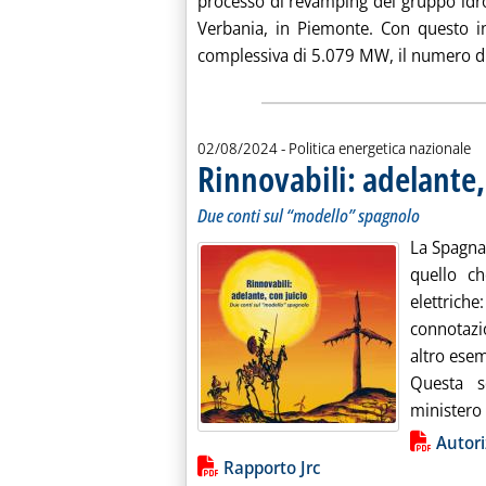
processo di revamping del gruppo idr
Verbania, in Piemonte. Con questo in
complessiva di 5.079 MW, il numero di 
02/08/2024
- Politica energetica nazionale
Rinnovabili: adelante,
Due conti sul “modello” spagnolo
La Spagna 
quello c
elettrich
connotazi
altro ese
Questa s
ministero 
Lista allegati PDF alla notiz
Autori
Rapporto Jrc