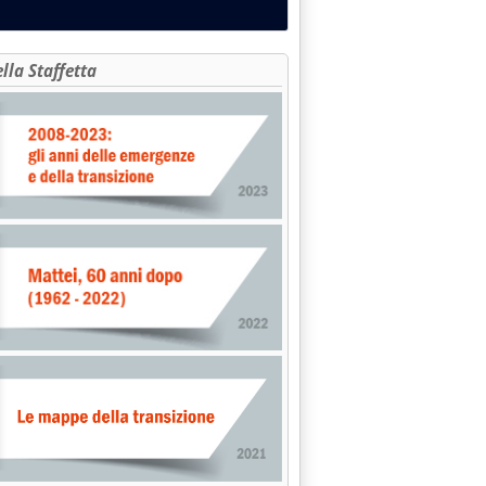
alle 14.17.
ella Staffetta
manali dei mercati del 2 agosto'