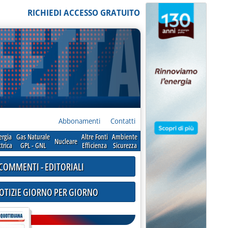
RICHIEDI ACCESSO GRATUITO
Abbonamenti
Contatti
ergia
Gas Naturale
Altre Fonti
Ambiente
Nucleare
ttrica
GPL - GNL
Efficienza
Sicurezza
COMMENTI - EDITORIALI
NOTIZIE GIORNO PER GIORNO