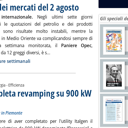
ei mercati del 2 agosto
. Pubblicata venerdì 02 agosto 2024 
internazionale.
Negli ultimi sette giorni
Gli speciali d
i le quotazioni del petrolio e dei prodotti
ri sono risultate molto instabili, mentre la
e in Medio Oriente va complicandosi sempre di
la settimana monitorata, il
Paniere Opec
,
Leggi tutta la notizia: 'Chiusure setti
a 12 greggi diversi, è s...
ia
re settimanali
gia - Efficienza
mpleta revamping su 900 kW
po “Possaccio” a Verbania in Piemonte
024 alle 14.13.
a in Piemonte
e di aver completato per l'utility Italgen il