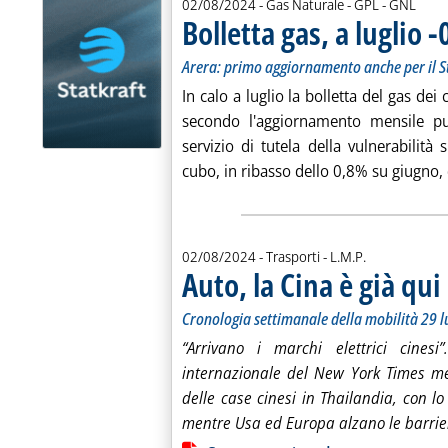
02/08/2024
- Gas Naturale - GPL - GNL
Bolletta gas, a luglio 
Arera: primo aggiornamento anche per il S
In calo a luglio la bolletta del gas dei 
secondo l'aggiornamento mensile pubb
servizio di tutela della vulnerabili
cubo, in ribasso dello 0,8% su giugno, 
di:
02/08/2024
- Trasporti -
L.M.P.
Auto, la Cina è già qui
.
.
Cronologia settimanale della mobilità 29 l
“Arrivano i marchi elettrici cinesi
internazionale del New York Times mer
delle case cinesi in Thailandia, con l
mentre Usa ed Europa alzano le barrier