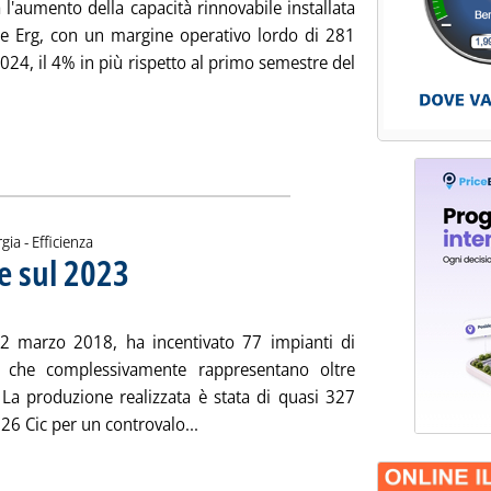
 l'aumento della capacità rinnovabile installata
vese Erg, con un margine operativo lordo di 281
2024, il 4% in più rispetto al primo semestre del
utta la notizia: 'Erg, semestre positivo grazie all'aumento della
ia
gia - Efficienza
se sul 2023
. Sottotitolo: Dal bilancio approvato in settimana
. Pubblicata venerdì 02 agosto 2024 alle 15.20.
2 marzo 2018, ha incentivato 77 impianti di
che complessivamente rappresentano oltre
 La produzione realizzata è stata di quasi 327
Leggi tutta la notizia: 'Rinnovabili, i 
26 Cic per un controvalo...
ia