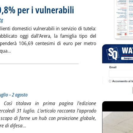
-0,8% per i vulnerabili
. Sottotitolo: Arera: primo aggiornamento 
. Pubblicata venerdì 02 agosto 2024 alle 
tg
clienti domestici vulnerabili in servizio di tutela:
licato oggi dall'Arera, la famiglia tipo del
tà spenderà 106,69 centesimi di euro per metro
Leggi tutta la notizia: 'Bolletta gas, a luglio -0,8% per i vul
qua...
 Sottotitolo: Cronologia settimanale della mobilità 29 luglio – 2 agosto
 Pubblicata venerdì 02 agosto 2024 alle 17.11.
uglio – 2 agosto
”. Così titolava in prima pagina l'edizione
coledì 31 luglio. L'articolo racconta l'approdo
o scopo di farne un hub con proiezione globale,
Leggi tutta la notizia: 'Auto, la Cina è già qui'
e di difesa
...