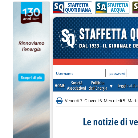
S
S
S
Q
A
STAFFETTA
STAFFETTA
QUOTIDIANA
ACQUA
'Modulo Login per acceder
Username
password
Società
Politiche
HOME
▼
Leggi e atti 
Associazioni
dell'Energia
Venerdì 7
Giovedì 6
Mercoledì 5
Marte
Le notizie di v