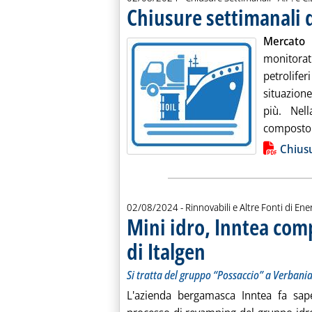
Chiusure settimanali d
Mercato 
monitorat
petrolife
situazion
più. Nel
composto d
Lista allegati PDF alla notiz
Chiusu
02/08/2024
- Rinnovabili e Altre Fonti di Ener
Mini idro, Inntea co
di Italgen
. Sottotitolo: Si tratta del grup
. Pubblicata venerdì 02 agosto 2
Si tratta del gruppo “Possaccio” a Verbani
L'azienda bergamasca Inntea fa saper