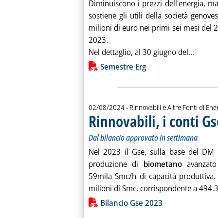
Diminuiscono i prezzi dell'energia, ma
sostiene gli utili della società geno
milioni di euro nei primi sei mesi del 
2023.
Leggi t
Nel dettaglio, al 30 giugno del...
Lista allegati PDF alla notiz
Semestre Erg
02/08/2024
- Rinnovabili e Altre Fonti di Ener
Rinnovabili, i conti G
Dal bilancio approvato in settimana
Nel 2023 il Gse, sulla base del DM 
produzione di
biometano
avanzato 
59mila Smc/h di capacità produttiva.
milioni di Smc, corrispondente a 494.3
Lista allegati PDF alla notiz
Bilancio Gse 2023