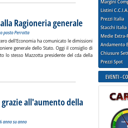
Margini Com
Listini C.C.I.A
Prezzi Italia
lla Ragioneria generale
. Sottotitolo: Mazzotta si dimette 
. Pubblicata venerdì 02 agosto 20
Stacchi Italia
suo posto Perrotta
Medie Extra-
istero dell'Economia ha comunicato le dimissioni
Andamento E
oniere generale dello Stato. Oggi il consiglio di
Chiusure Set
tto lo stesso Mazzotta presidente del cda della
Prezzi Spot
utta la notizia: 'Mef, avvicendamento alla Ragioneria generale'
EVENTI - 
 grazie all'aumento della
ordo a 281 milioni, +4% anno su anno
4 alle 15.51.
4% anno su anno