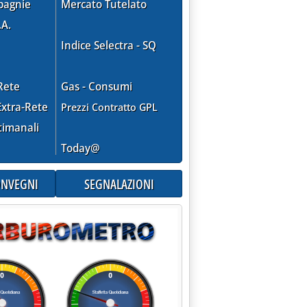
pagnie
Mercato Tutelato
.A.
Indice Selectra - SQ
e va a Fincantieri. Al suo posto Perrotta
24 alle 16.1.
Rete
Gas - Consumi
xtra-Rete
Prezzi Contratto GPL
timanali
Today@
CONVEGNI
SEGNALAZIONI