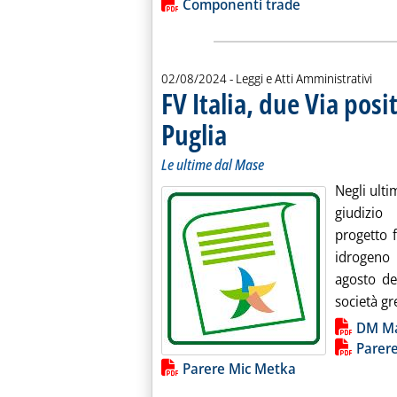
Lista allegati PDF alla notiz
Componenti trade
02/08/2024
- Leggi e Atti Amministrativi
FV Italia, due Via posi
Puglia
. Sottotitolo: Le ultime dal Mase
. Pubblicata venerdì 02 agosto 2024 alle
Le ultime dal Mase
Negli ulti
giudizio 
progetto 
idrogeno 
agosto de
società gr
Lista allegati PDF alla notiz
DM Ma
Parere
Parere Mic Metka