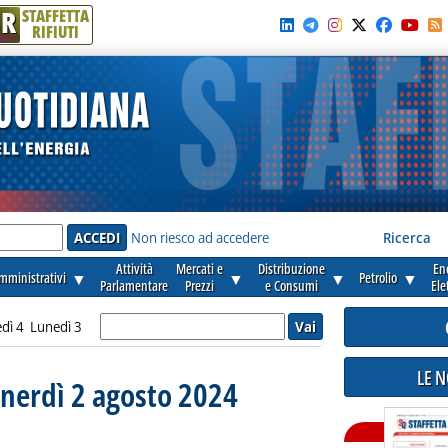
R
STAFFETTA
RIFIUTI
e'
Non riesco ad accedere
Ricerca
Attività
Mercati e
Distribuzione
En
amministrativi
▼
▼
▼
Petrolio
▼
Parlamentare
Prezzi
e Consumi
Ele
dì 4
Lunedì 3
LE 
enerdì 2 agosto 2024