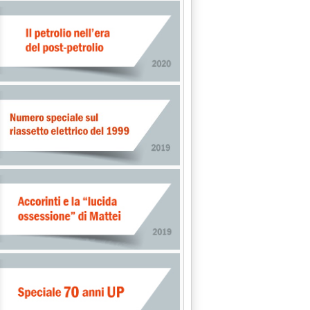
mpleta revamping su 900 kW di Italgen'