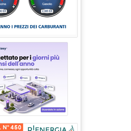
 capacità '
conti Gse sul 2023'