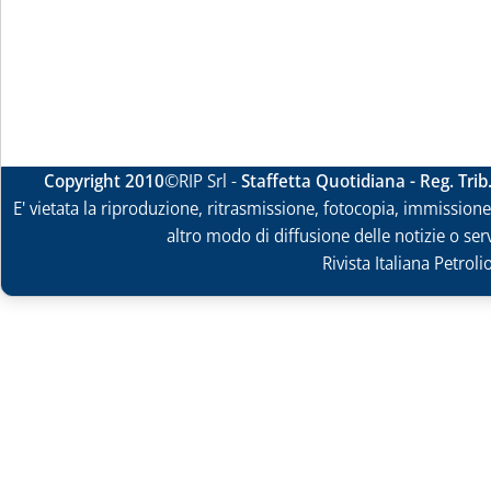
Copyright 2010
©RIP Srl -
Staffetta Quotidiana - Reg. Tri
E' vietata la riproduzione, ritrasmissione, fotocopia, immissione 
altro modo di diffusione delle notizie o ser
Rivista Italiana Petrol