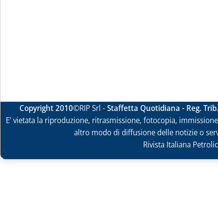
Copyright 2010
©RIP Srl -
Staffetta Quotidiana - Reg. Tri
E' vietata la riproduzione, ritrasmissione, fotocopia, immissione 
altro modo di diffusione delle notizie o ser
Rivista Italiana Petrol