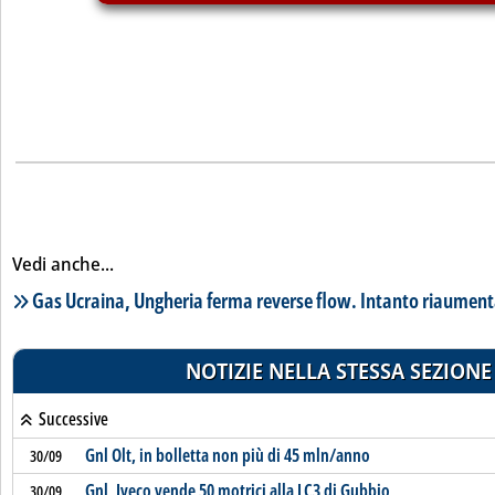
Vedi anche...
Lista notizie correlate
Gas Ucraina, Ungheria ferma reverse flow. Intanto riaumentan
NOTIZIE NELLA STESSA SEZIONE
Successive
Gnl Olt, in bolletta non più di 45 mln/anno
30/09
Gnl, Iveco vende 50 motrici alla LC3 di Gubbio
30/09