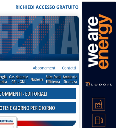
RICHIEDI ACCESSO GRATUITO
Abbonamenti
Contatti
ergia
Gas Naturale
Altre Fonti
Ambiente
Nucleare
ttrica
GPL - GNL
Efficienza
Sicurezza
COMMENTI - EDITORIALI
NOTIZIE GIORNO PER GIORNO