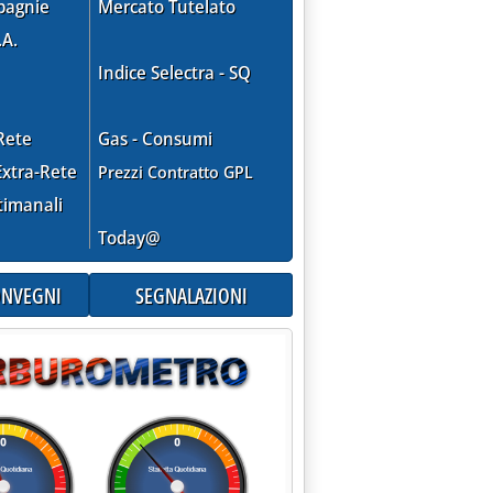
pagnie
Mercato Tutelato
.A.
Indice Selectra - SQ
Rete
Gas - Consumi
xtra-Rete
Prezzi Contratto GPL
timanali
Today@
CONVEGNI
SEGNALAZIONI