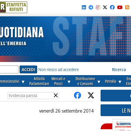
R
STAFFETTA
RIFIUTI
e'
Non riesco ad accedere
Ricerca
Attività
Mercati e
Distribuzione
En
amministrativi
▼
▼
▼
Petrolio
▼
Parlamentare
Prezzi
e Consumi
Ele
×
LE 
venerdì 26 settembre 2014