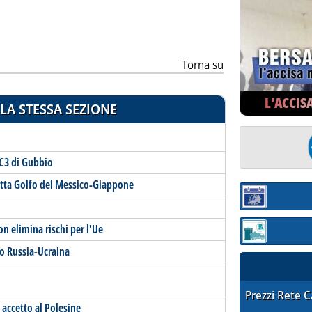
Torna su
L’ACCIS
LA STESSA SEZIONE
LC3 di Gubbio
rotta Golfo del Messico-Giappone
Sezione:
 elimina rischi per l'Ue
Sezione: quotaz
do Russia-Ucraina
STAFFETTA PRE
Prezzi Rete 
n accetto al Polesine