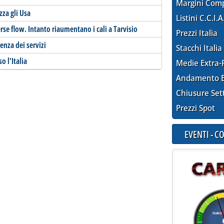
Margini Com
zza gli Usa
Listini C.C.I.A
se flow. Intanto riaumentano i cali a Tarvisio
Prezzi Italia
nza dei servizi
Stacchi Italia
o l'Italia
Medie Extra-
Andamento E
Chiusure Set
Prezzi Spot
EVENTI - 