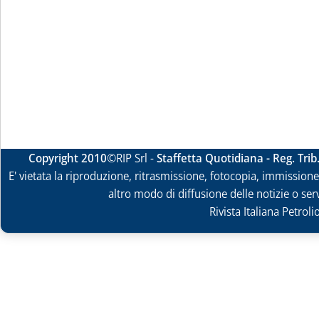
Copyright 2010
©RIP Srl -
Staffetta Quotidiana - Reg. Tri
E' vietata la riproduzione, ritrasmissione, fotocopia, immissione 
altro modo di diffusione delle notizie o ser
Rivista Italiana Petrol