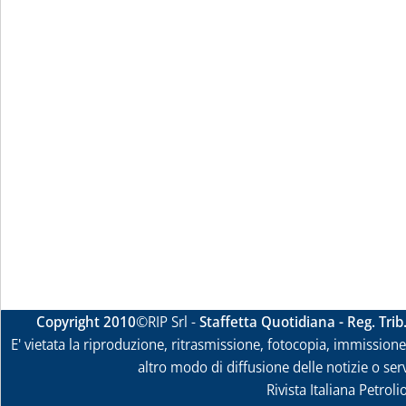
Copyright 2010
©RIP Srl -
Staffetta Quotidiana - Reg. Tri
E' vietata la riproduzione, ritrasmissione, fotocopia, immissione 
altro modo di diffusione delle notizie o ser
Rivista Italiana Petrol