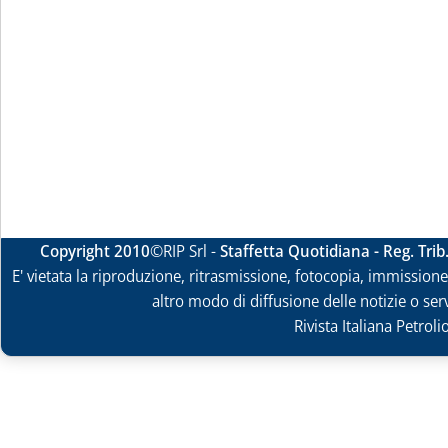
Copyright 2010
©RIP Srl -
Staffetta Quotidiana - Reg. Tri
E' vietata la riproduzione, ritrasmissione, fotocopia, immissione 
altro modo di diffusione delle notizie o ser
Rivista Italiana Petrol