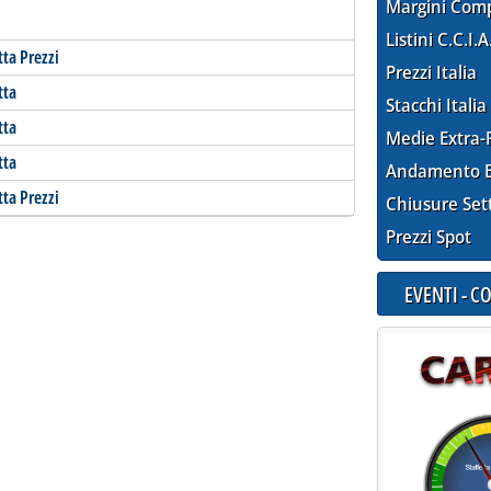
Margini Com
Listini C.C.I.A
tta Prezzi
Prezzi Italia
tta
Stacchi Italia
tta
Medie Extra-
tta
Andamento E
tta Prezzi
Chiusure Set
Prezzi Spot
EVENTI - 