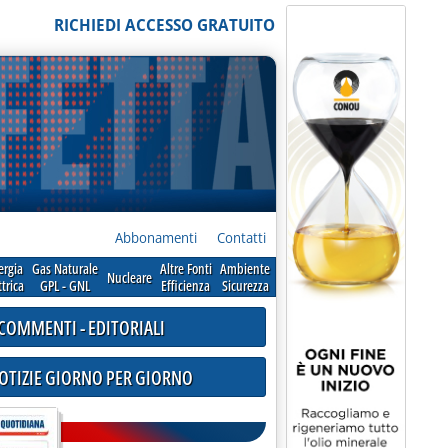
RICHIEDI ACCESSO GRATUITO
Abbonamenti
Contatti
ergia
Gas Naturale
Altre Fonti
Ambiente
Nucleare
ttrica
GPL - GNL
Efficienza
Sicurezza
COMMENTI - EDITORIALI
NOTIZIE GIORNO PER GIORNO