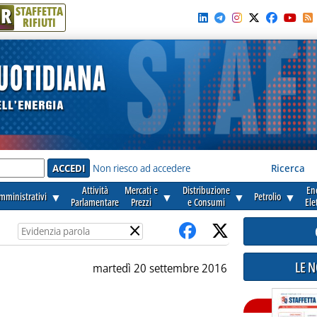
R
STAFFETTA
RIFIUTI
e'
Non riesco ad accedere
Ricerca
Attività
Mercati e
Distribuzione
En
amministrativi
▼
▼
▼
Petrolio
▼
Parlamentare
Prezzi
e Consumi
Ele
×
LE 
martedì 20 settembre 2016