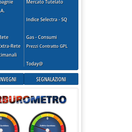
pagnie
Mercato Tutelato
.A.
Indice Selectra - SQ
Rete
Gas - Consumi
xtra-Rete
Prezzi Contratto GPL
timanali
Today@
CONVEGNI
SEGNALAZIONI