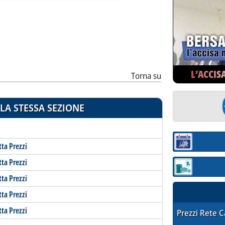
ia
L’ACCIS
Torna su
LA STESSA SEZIONE
Sezione:
tta Prezzi
tta Prezzi
Sezione: quotaz
tta Prezzi
tta Prezzi
tta Prezzi
STAFFETTA PRE
Prezzi Rete 